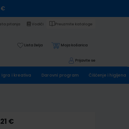
 €
sta pitanja
Vodiči
Preuzmite kataloge
Lista želja
Moja košarica
Prijavite se
Igra i kreativa
Darovni program
Čišćenje i higijena
,21 €