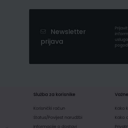
Prijavi
Newsletter
inform
usluga
prijava
pogod
Služba za korisnike
Važne
Korisnički račun
Kako 
Status/Povijest narudžbi
Kako 
Informacije o dostavi
Privat