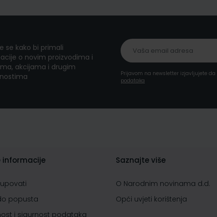
te se kako bi primali
acije o novim proizvodima i
ma, akcijama i drugim
Prijavom na newsletter izjavljujete d
nostima
podataka
 informacije
Saznajte više
kupovati
O Narodnim novinama d.d.
do popusta
Opći uvjeti korištenja
nost i sigurnost podataka