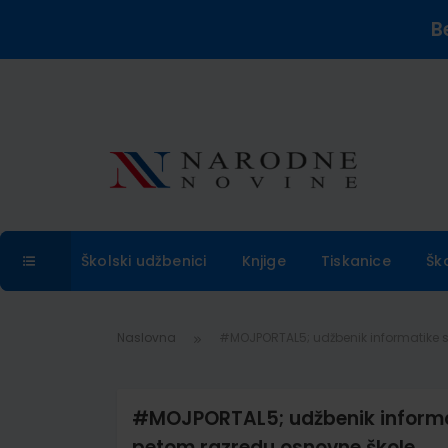
B
Školski udžbenici
Knjige
Tiskanice
Šk
Naslovna
#MOJPORTAL5; udžbenik informatike 
#MOJPORTAL5; udžbenik informat
petom razredu osnovne škole