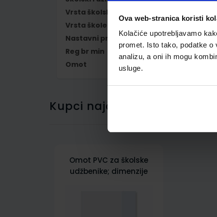
Vrsta školske knjige
UDŽBENIK
Ova web-stranica koristi kol
Vrsta škole
1 OSNOVNA
Kolačiće upotrebljavamo kako 
Nastavni predmet
INFORMATIKA
promet. Isto tako, podatke o 
Reg br min
6063
analizu, a oni ih mogu kombini
Omot
500177
usluge.
Kupci najčešće biraju..
Omot PVC za školske
udžbenike; dimenzije
431x287; tip 177