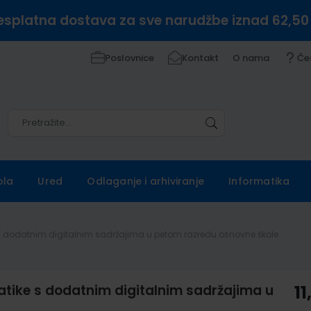
esplatna dostava za sve narudžbe iznad 62,50
Poslovnice
Kontakt
O nama
Če
Pretražite
Pretražite
ola
Ured
Odlaganje i arhiviranje
Informatika
s dodatnim digitalnim sadržajima u petom razredu osnovne škole
ike s dodatnim digitalnim sadržajima u
11