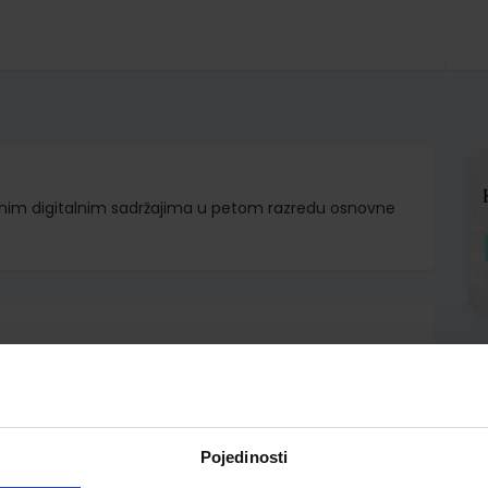
nim digitalnim sadržajima u petom razredu osnovne
d.d.
ko Dimovski grupa autora
Pojedinosti