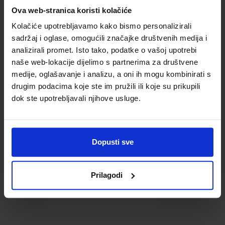
Omot PVC za školske
Ova web-stranica koristi kolačiće
udžbenike; dimenzije
Kolačiće upotrebljavamo kako bismo personalizirali
431x272; tip 160
sadržaj i oglase, omogućili značajke društvenih medija i
analizirali promet. Isto tako, podatke o vašoj upotrebi
naše web-lokacije dijelimo s partnerima za društvene
medije, oglašavanje i analizu, a oni ih mogu kombinirati s
drugim podacima koje ste im pružili ili koje su prikupili
dok ste upotrebljavali njihove usluge.
0,85 €
Dopusti sve
Prilagodi