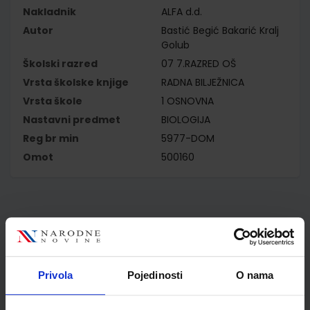
Nakladnik
ALFA d.d.
Autor
Bastić Begić Bakarić Kralj
Golub
Školski razred
07 7.RAZRED OŠ
Vrsta školske knjige
RADNA BILJEŽNICA
Vrsta škole
1 OSNOVNA
Nastavni predmet
BIOLOGIJA
Reg br min
5977-DOM
Omot
500160
Kupci najčešće biraju..
Privola
Pojedinosti
O nama