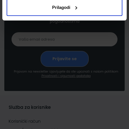
Prilagodi
Prijavite se kako bi primali informacije o novim
proizvodima i uslugama, akcijama i drugim
pogodnostima
Prijavom na newsletter izjavljujete da ste upoznati s našom politikom
Privatnosti i sigurnosti podataka
Služba za korisnike
Korisnički račun