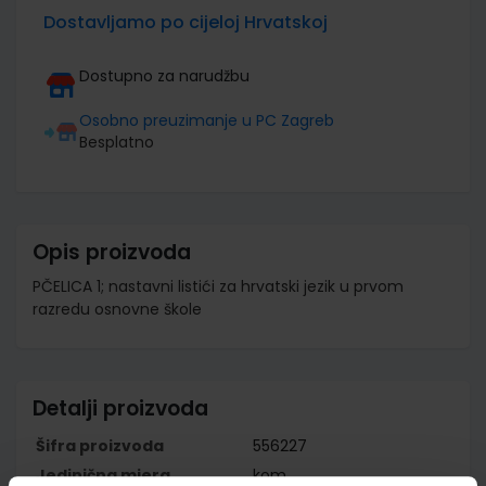
Dostavljamo po cijeloj Hrvatskoj
Dostupno za narudžbu
Osobno preuzimanje u PC Zagreb
Besplatno
Opis proizvoda
PČELICA 1; nastavni listići za hrvatski jezik u prvom
razredu osnovne škole
Detalji proizvoda
Šifra proizvoda
556227
Jedinična mjera
kom