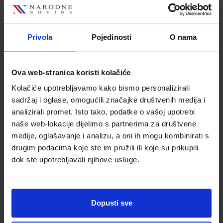
Nakladnik
ŠKOLSKA KNJIGA d.d.
Autor
Sonja Ivić Marija Krmpotić
Školski razred
01 1.RAZRED OŠ
Privola
Pojedinosti
O nama
Vrsta školske knjige
NASTAVNI LISTIĆI
Vrsta škole
1 OSNOVNA
Ova web-stranica koristi kolačiće
Nastavni predmet
HRVATSKI JEZIK
Kolačiće upotrebljavamo kako bismo personalizirali
Reg br min
6041;6042-DOM2
sadržaj i oglase, omogućili značajke društvenih medija i
analizirali promet. Isto tako, podatke o vašoj upotrebi
naše web-lokacije dijelimo s partnerima za društvene
medije, oglašavanje i analizu, a oni ih mogu kombinirati s
drugim podacima koje ste im pružili ili koje su prikupili
dok ste upotrebljavali njihove usluge.
Dopusti sve
Newsletter prijava