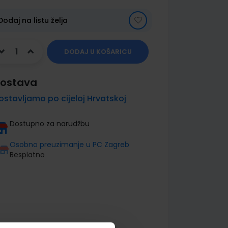
Dodaj na listu želja
DODAJ U KOŠARICU
ostava
ostavljamo po cijeloj Hrvatskoj
Dostupno za narudžbu
Osobno preuzimanje u PC Zagreb
Besplatno