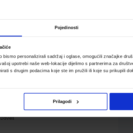
Pojedinosti
ačiće
ass book with eBook, udžbenik engleskog jezika B1
bismo personalizirali sadržaj i oglase, omogućili značajke društv
vašoj upotrebi naše web-lokacije dijelimo s partnerima za društv
rati s drugim podacima koje ste im pružili ili koje su prikupili do
Prilagodi
.o.
. Davies