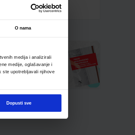
O nama
enih medija i analizirali
ene medije, oglašavanje i
k ste upotrebljavali njihove
Dopusti sve