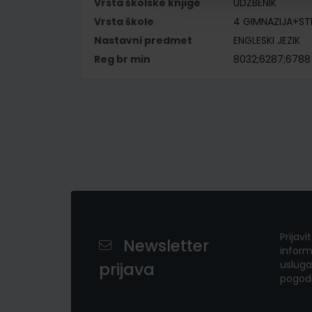
Vrsta školske knjige
UDŽBENIK
Vrsta škole
4 GIMNAZIJA+S
Nastavni predmet
ENGLESKI JEZIK
Reg br min
8032;6287;6788
Prijavi
Newsletter
inform
usluga
prijava
pogod