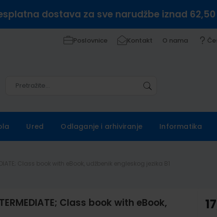
esplatna dostava za sve narudžbe iznad 62,50
Poslovnice
Kontakt
O nama
Če
Pretražite
Pretražite
ola
Ured
Odlaganje i arhiviranje
Informatika
IATE; Class book with eBook, udžbenik engleskog jezika B1
TERMEDIATE; Class book with eBook,
17