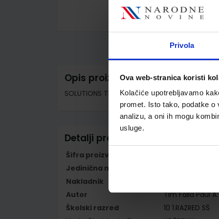
Skip
to
the
Privola
beginning
of
the
images
Opis proizvoda
Ova web-stranica koristi kol
gallery
SOLUTIONS THIRD EDITION PRE-INTERMEDIATE; Cl
Kolačiće upotrebljavamo kako 
promet. Isto tako, podatke o 
analizu, a oni ih mogu kombini
usluge.
Detalji proizvoda
Šifra proizvoda
556258
Jedinična mjera
kom
Nakladnik
PROFIL KLETT d.o
Autor
Tim Falla Paul A
Školski razred
10 1.RAZRED SŠ