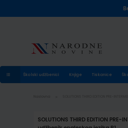
B
Školski udžbenici
Knjige
Tiskanice
Šk
Naslovna
SOLUTIONS THIRD EDITION PRE-INTERMED
SOLUTIONS THIRD EDITION PRE-IN
udžbenik engleskog jezika B1