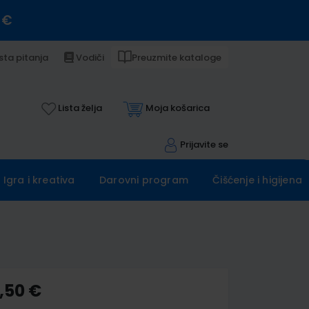
 €
sta pitanja
Vodiči
Preuzmite kataloge
Lista želja
Moja košarica
Prijavite se
Igra i kreativa
Darovni program
Čišćenje i higijena
,50 €