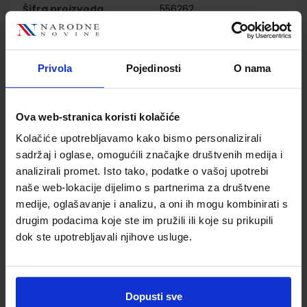
Šifra proizvoda
556262
Jedinična mjera
kom
Nakladnik
PROFIL KLETT d.o.o.
Autor
Paul Hancock
Privola
Pojedinosti
O nama
Školski razred
10 1.RAZRED SŠ
Vrsta školske knjige
RADNA BILJEŽNICA
Ova web-stranica koristi kolačiće
Vrsta škole
4 GIMNAZIJA+STRUKOVN
Nastavni predmet
ENGLESKI JEZIK
Kolačiće upotrebljavamo kako bismo personalizirali
sadržaj i oglase, omogućili značajke društvenih medija i
Reg br min
6778;6290-DOM
analizirali promet. Isto tako, podatke o vašoj upotrebi
naše web-lokacije dijelimo s partnerima za društvene
medije, oglašavanje i analizu, a oni ih mogu kombinirati s
drugim podacima koje ste im pružili ili koje su prikupili
dok ste upotrebljavali njihove usluge.
Dopusti sve