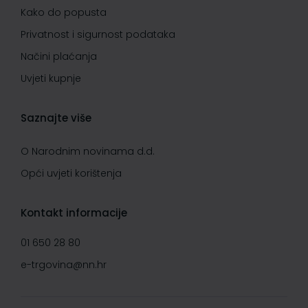
Kako do popusta
Privatnost i sigurnost podataka
Načini plaćanja
Uvjeti kupnje
Saznajte više
O Narodnim novinama d.d.
Opći uvjeti korištenja
Kontakt informacije
01 650 28 80
e-trgovina@nn.hr