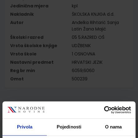
Jedinična mjera
kpl
Nakladnik
ŠKOLSKA KNJIGA d.d.
Autor
Anđelka Rihtarić Sanja
Latin Žana Majić
Školski razred
05 5.RAZRED OŠ
Vrsta školske knjige
UDŽBENIK
Vrsta škole
1 OSNOVNA
Nastavni predmet
HRVATSKI JEZIK
Reg br min
6059;6060
Omot
500239
Kupci najčešće biraju..
Privola
Pojedinosti
O nama