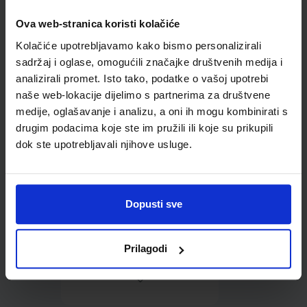
Ova web-stranica koristi kolačiće
Omot PVC za školske
Kolačiće upotrebljavamo kako bismo personalizirali
udžbenike; dimenzije
413x287; tip 239
sadržaj i oglase, omogućili značajke društvenih medija i
analizirali promet. Isto tako, podatke o vašoj upotrebi
naše web-lokacije dijelimo s partnerima za društvene
medije, oglašavanje i analizu, a oni ih mogu kombinirati s
drugim podacima koje ste im pružili ili koje su prikupili
dok ste upotrebljavali njihove usluge.
0,85 €
Dopusti sve
Prilagodi