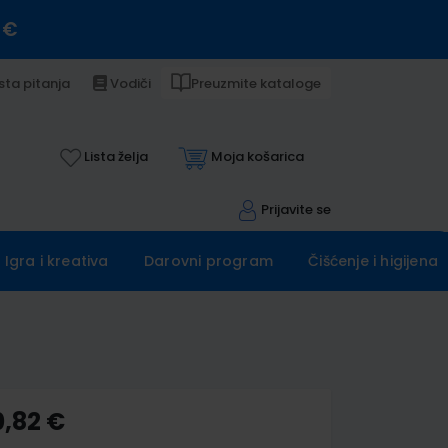
 €
sta pitanja
Vodiči
Preuzmite kataloge
Lista želja
Moja košarica
Prijavite se
Igra i kreativa
Darovni program
Čišćenje i higijena
0,82 €