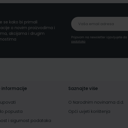
te se kako bi primali
acije o novim proizvodima i
ma, akcijama i drugim
Prijavom na newsletter izjavljujete d
nostima
podataka
 informacije
Saznajte više
kupovati
O Narodnim novinama d.d.
do popusta
Opći uvjeti korištenja
nost i sigurnost podataka