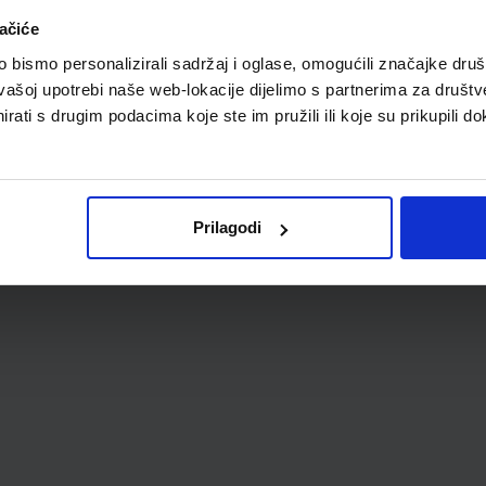
ačiće
bismo personalizirali sadržaj i oglase, omogućili značajke društv
vašoj upotrebi naše web-lokacije dijelimo s partnerima za društv
rati s drugim podacima koje ste im pružili ili koje su prikupili do
Prilagodi