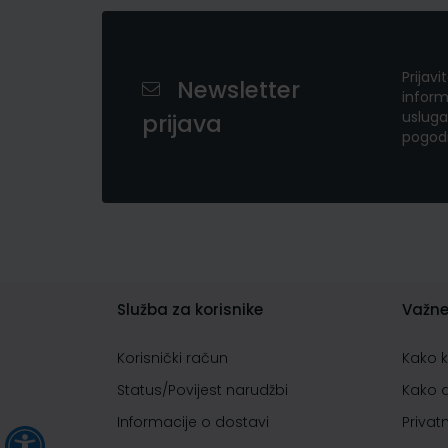
Prijavi
Newsletter
inform
usluga
prijava
pogod
Služba za korisnike
Važne
Korisnički račun
Kako 
Status/Povijest narudžbi
Kako 
Informacije o dostavi
Privat