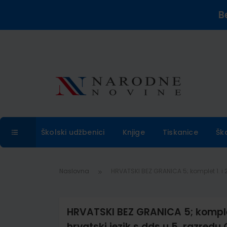
B
Školski udžbenici
Knjige
Tiskanice
Šk
Naslovna
HRVATSKI BEZ GRANICA 5; komplet 1. i 2.
HRVATSKI BEZ GRANICA 5; komplet 1
hrvatski jezik s dds u 5. razredu