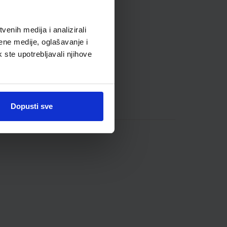
enih medija i analizirali
ene medije, oglašavanje i
k ste upotrebljavali njihove
Dopusti sve