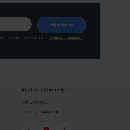
a ste upoznati s našom politikom
Privatnosti i sigurnosti
Kontakt informacije
01 650 28 80
e-trgovina@nn.hr