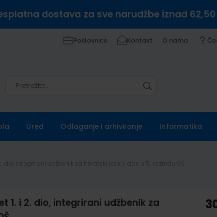
esplatna dostava za sve narudžbe iznad 62,50
Poslovnice
Kontakt
O nama
Če
Pretražite
Pretražite
ola
Ured
Odlaganje i arhiviranje
Informatika
 dio, integrirani udžbenik za hrvatski jezik s dds u 5. razredu OŠ
. i 2. dio, integrirani udžbenik za
3
 OŠ