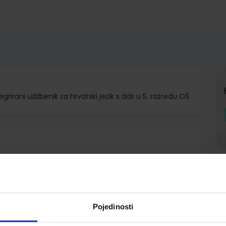
egrirani udžbenik za hrvatski jezik s dds u 5. razredu OŠ
d.d.
andalić Pettv Budija
Pojedinosti