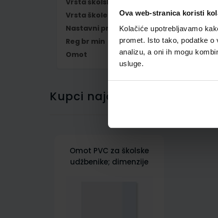
Vrsta školske knjige
UDŽBENIK
Ova web-stranica koristi kol
Vrsta škole
1 OSNOVNA
Nastavni predmet
HRVATSKI JEZIK
Kolačiće upotrebljavamo kako 
promet. Isto tako, podatke o 
Reg br min
6055;6056
analizu, a oni ih mogu kombini
Omot
500157
usluge.
Kupci najčešće biraju..
Omot PVC za školske
udžbenike; dimenzije
413x277; tip 157