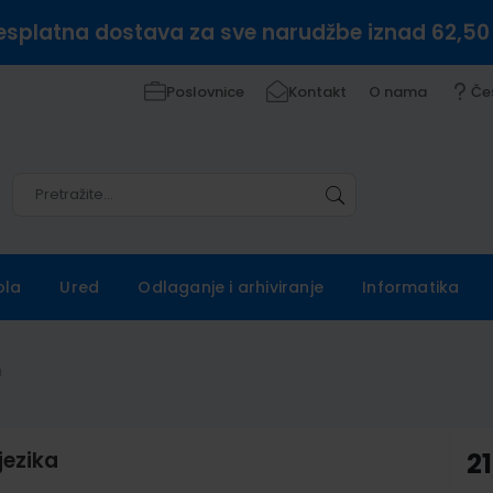
esplatna dostava za sve narudžbe iznad 62,50
Poslovnice
Kontakt
O nama
Če
Pretražite
Pretražite
ola
Ured
Odlaganje i arhiviranje
Informatika
a
jezika
21