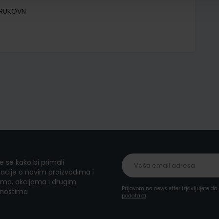
TRUKOVN
te se kako bi primali
acije o novim proizvodima i
ma, akcijama i drugim
Prijavom na newsletter izjavljujete d
nostima
podataka