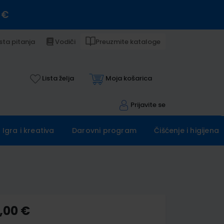
 €
sta pitanja
Vodiči
Preuzmite kataloge
Lista želja
Moja košarica
Prijavite se
Igra i kreativa
Darovni program
Čišćenje i higijena
,00 €