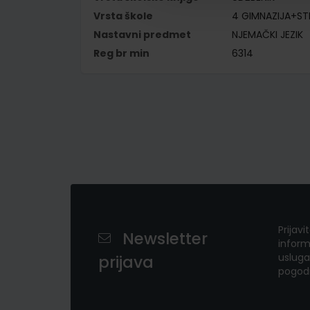
Vrsta škole
4 GIMNAZIJA+S
Nastavni predmet
NJEMAČKI JEZIK
Reg br min
6314
Prijavi
Newsletter
inform
usluga
prijava
pogod