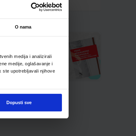
O nama
enih medija i analizirali
ene medije, oglašavanje i
k ste upotrebljavali njihove
Dopusti sve