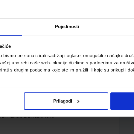
Pojedinosti
ačiće
ed gimnazija i strukovnih škola, 2. strani jezik, 1. godina
bismo personalizirali sadržaj i oglase, omogućili značajke društv
vašoj upotrebi naše web-lokacije dijelimo s partnerima za društv
rati s drugim podacima koje ste im pružili ili koje su prikupili do
Prilagodi
.o.
ithan Sieber Andrašec Zeko