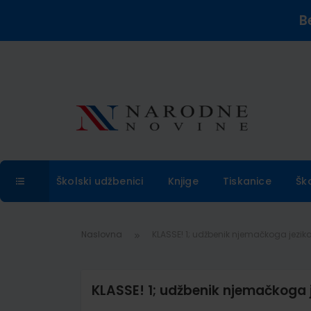
B
Školski udžbenici
Knjige
Tiskanice
Šk
Naslovna
KLASSE! 1; udžbenik njemačkoga jezik
KLASSE! 1; udžbenik njemačkoga 