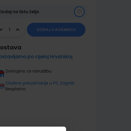
Dodaj na listu želja
DODAJ U KOŠARICU
ostava
ostavljamo po cijeloj Hrvatskoj
Dostupno za narudžbu
Osobno preuzimanje u PC Zagreb
Besplatno