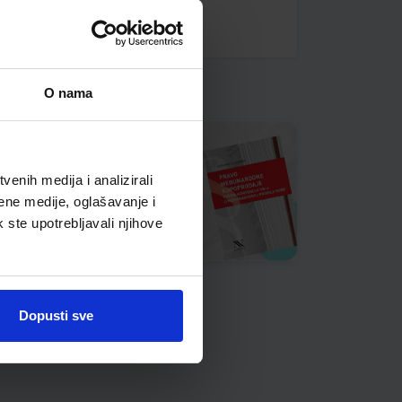
O nama
enih medija i analizirali
ene medije, oglašavanje i
k ste upotrebljavali njihove
Dopusti sve