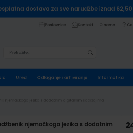
esplatna dostava za sve narudžbe iznad 62,50
Poslovnice
Kontakt
O nama
Če
Pretražite
Pretražite
ola
Ured
Odlaganje i arhiviranje
Informatika
nik njemačkoga jezika s dodatnim digitalnim sadržajima
džbenik njemačkoga jezika s dodatnim
2