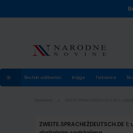
B
Školski udžbenici
Knjige
Tiskanice
Šk
Naslovna
ZWEITE.SPRACHEŽDEUTSCH.DE 1; udžbe
ZWEITE.SPRACHEŽDEUTSCH.DE 1; u
digitalnim sadržajima