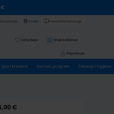
 €
sta pitanja
Vodiči
Preuzmite kataloge
Lista želja
Moja košarica
Prijavite se
Igra i kreativa
Darovni program
Čišćenje i higijena
4,00 €