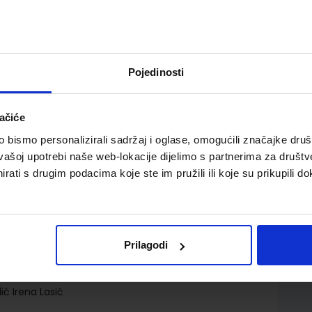
Pojedinosti
ačiće
mačkoga jezika s dodatnim digitalnim sadržajima u
bismo personalizirali sadržaj i oglase, omogućili značajke društv
va i šesta godina učenja
vašoj upotrebi naše web-lokacije dijelimo s partnerima za društv
rati s drugim podacima koje ste im pružili ili koje su prikupili do
Prilagodi
d.d.
lić Irena Lasić