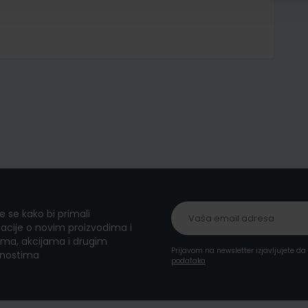
te se kako bi primali
acije o novim proizvodima i
ma, akcijama i drugim
Prijavom na newsletter izjavljujete d
nostima
podataka