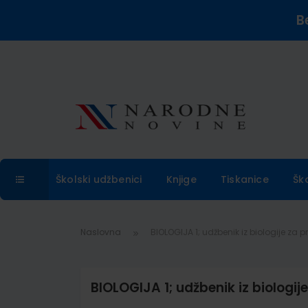
B
Školski udžbenici
Knjige
Tiskanice
Šk
Naslovna
BIOLOGIJA 1; udžbenik iz biologije za p
BIOLOGIJA 1; udžbenik iz biologij