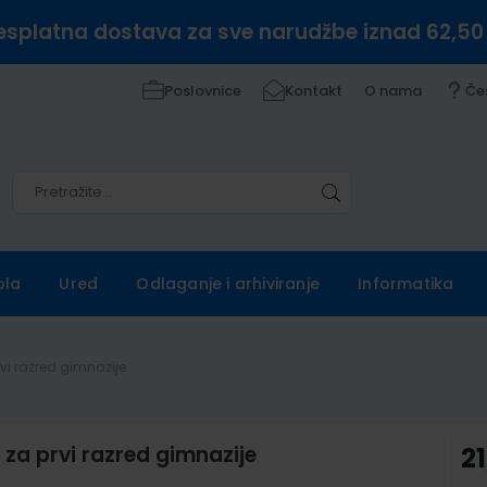
esplatna dostava za sve narudžbe iznad 62,50
Poslovnice
Kontakt
O nama
Če
Pretražite
Pretražite
ola
Ured
Odlaganje i arhiviranje
Informatika
rvi razred gimnazije
e za prvi razred gimnazije
21