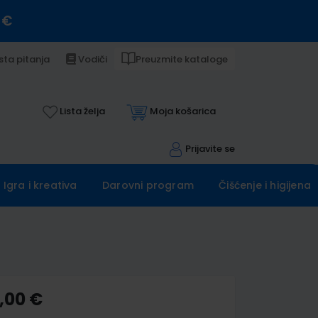
 €
sta pitanja
Vodiči
Preuzmite kataloge
Lista želja
Moja košarica
Prijavite se
Igra i kreativa
Darovni program
Čišćenje i higijena
,00 €