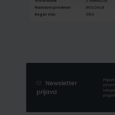
Vrsta škole
2 GIMNAZIJA
Nastavni predmet
BIOLOGIJA
Reg br min
6164
Prijavi
Newsletter
inform
usluga
prijava
pogod