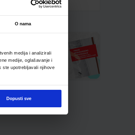
O nama
enih medija i analizirali
ene medije, oglašavanje i
k ste upotrebljavali njihove
Dopusti sve