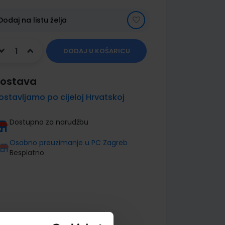
Dodaj na listu želja
DODAJ U KOŠARICU
ostava
ostavljamo po cijeloj Hrvatskoj
Dostupno za narudžbu
Osobno preuzimanje u PC Zagreb
Besplatno