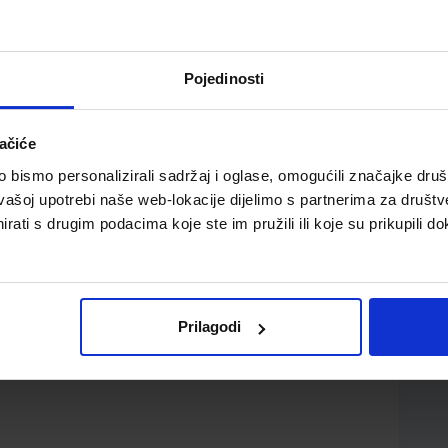
Pojedinosti
ačiće
ed gimnazije
bismo personalizirali sadržaj i oglase, omogućili značajke društv
vašoj upotrebi naše web-lokacije dijelimo s partnerima za društv
rati s drugim podacima koje ste im pružili ili koje su prikupili do
Prilagodi
utivić Remenar