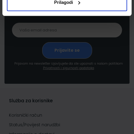
Prilagodi
proizvodima i uslugama, akcijama i drugim
pogodnostima
Prijavom na newsletter izjavljujete da ste upoznati s našom politikom
Privatnosti i sigurnosti podataka
Služba za korisnike
Korisnički račun
Status/Povijest narudžbi