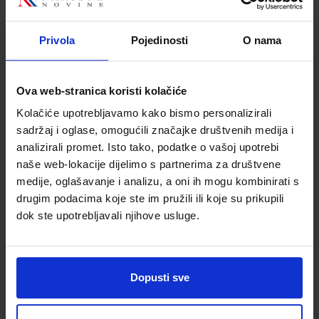
Kovačević
Školski razred
10 1.RAZRED SŠ
Privola
Pojedinosti
O nama
Vrsta školske knjige
UDŽBENIK
Vrsta škole
2 GIMNAZIJA
Nastavni predmet
KEMIJA
Ova web-stranica koristi kolačiće
Reg br min
6219
Kolačiće upotrebljavamo kako bismo personalizirali
sadržaj i oglase, omogućili značajke društvenih medija i
analizirali promet. Isto tako, podatke o vašoj upotrebi
naše web-lokacije dijelimo s partnerima za društvene
medije, oglašavanje i analizu, a oni ih mogu kombinirati s
drugim podacima koje ste im pružili ili koje su prikupili
dok ste upotrebljavali njihove usluge.
Dopusti sve
Newsletter prijava
Prijavite se kako bi primali informacije o novim