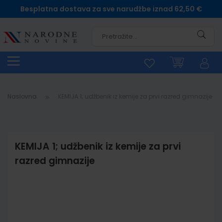
Besplatna dostava za sve narudžbe iznad 62,50 €
Pretra
Naslovna
KEMIJA 1; udžbenik iz kemije za prvi razred gimnazije
KEMIJA 1; udžbenik iz kemije za prvi
razred gimnazije
Skip
to
the
end