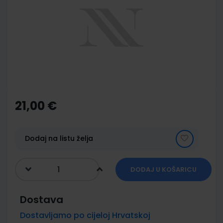
of
the
images
gallery
Skip
to
the
21,00 €
beginning
of
the
images
Dodaj na listu želja
gallery
DODAJ U KOŠARICU
Dostava
Dostavljamo po cijeloj Hrvatskoj