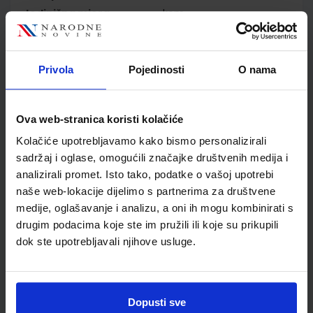
Jedinična mjera
kom
Nakladnik
MERIDIJANI OBRT ZA
IZDAVAČKU DJELAT.
Autor
Dražen Perica Ružica Vuk
Privola
Pojedinosti
O nama
Školski razred
10 1.RAZRED SŠ
Vrsta školske knjige
UDŽBENIK
Ova web-stranica koristi kolačiće
Vrsta škole
2 GIMNAZIJA
Nastavni predmet
GEOGRAFIJA
Kolačiće upotrebljavamo kako bismo personalizirali
sadržaj i oglase, omogućili značajke društvenih medija i
Reg br min
6191
analizirali promet. Isto tako, podatke o vašoj upotrebi
naše web-lokacije dijelimo s partnerima za društvene
medije, oglašavanje i analizu, a oni ih mogu kombinirati s
drugim podacima koje ste im pružili ili koje su prikupili
dok ste upotrebljavali njihove usluge.
Dopusti sve