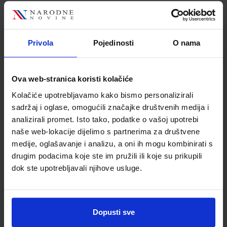
Nakladnik
ALKA SCRIPT d.o.o.
Autor
Mirjana Pejić Bach
Jadranka Murgić
Privola
Pojedinosti
O nama
Školski razred
20 2.RAZRED SŠ
Vrsta školske knjige
UDŽBENIK
Vrsta škole
3 STRUKOVNA
Ova web-stranica koristi kolačiće
Nastavni predmet
EKONOMSKE ŠKOLE
Kolačiće upotrebljavamo kako bismo personalizirali
Reg br min
6327
sadržaj i oglase, omogućili značajke društvenih medija i
analizirali promet. Isto tako, podatke o vašoj upotrebi
naše web-lokacije dijelimo s partnerima za društvene
medije, oglašavanje i analizu, a oni ih mogu kombinirati s
drugim podacima koje ste im pružili ili koje su prikupili
dok ste upotrebljavali njihove usluge.
Dopusti sve