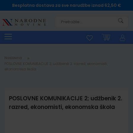
Besplatna dostava za sve narudžbe iznad 62,50 €
Pretra
Naslovna
POSLOVNE KOMUNIKACIJE 2; udžbenik 2. razred, ekonomisti,
ekonomska škola
POSLOVNE KOMUNIKACIJE 2; udžbenik 2.
razred, ekonomisti, ekonomska škola
Skip