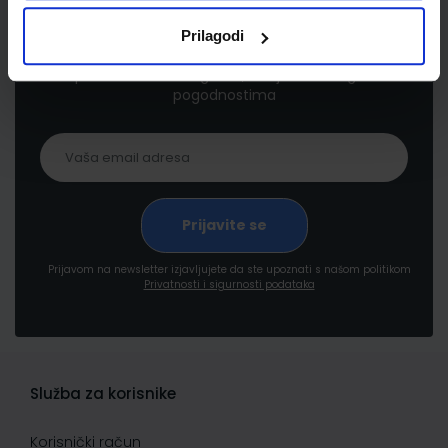
Newsletter prijava
Prilagodi
Prijavite se kako bi primali informacije o novim
proizvodima i uslugama, akcijama i drugim
pogodnostima
Prijavom na newsletter izjavljujete da ste upoznati s našom politikom
Privatnosti i sigurnosti podataka
Služba za korisnike
Korisnički račun