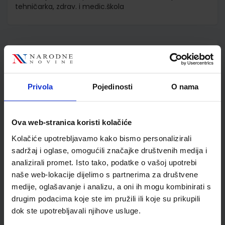
tehničarka, zdrav. i medic.škola
Detalji proizvoda
Šifra proizvoda
556452
Jedinična mjera
kom
Privola
Pojedinosti
O nama
Nakladnik
ŠKOLSKA KNJIGA d.d.
Autor
Ana Debeljak De Martini
Matej Visković
Ova web-stranica koristi kolačiće
Školski razred
20 2.RAZRED SŠ
Kolačiće upotrebljavamo kako bismo personalizirali
Vrsta školske knjige
UDŽBENIK
sadržaj i oglase, omogućili značajke društvenih medija i
Vrsta škole
3 STRUKOVNA
analizirali promet. Isto tako, podatke o vašoj upotrebi
naše web-lokacije dijelimo s partnerima za društvene
Nastavni predmet
ZDRAVST. I MED.ŠKOLE
medije, oglašavanje i analizu, a oni ih mogu kombinirati s
Reg br min
6323
drugim podacima koje ste im pružili ili koje su prikupili
dok ste upotrebljavali njihove usluge.