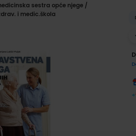
edicinska sestra opće njege /
zdrav. i medic.škola
D
D