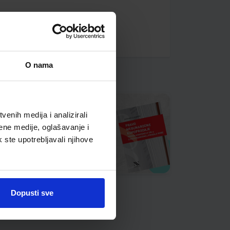
O nama
enih medija i analizirali
ene medije, oglašavanje i
k ste upotrebljavali njihove
Dopusti sve