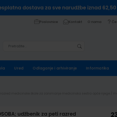
esplatna dostava za sve narudžbe iznad 62,50
Poslovnice
Kontakt
O nama
Če
Pretražite
Pretražite
ola
Ured
Odlaganje i arhiviranje
Informatika
azred medicinske škole za zanimanje medicinska sestra opće njege / medi
OBA; udžbenik za peti razred
2