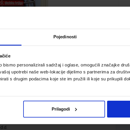
Pojedinosti
ačiće
bismo personalizirali sadržaj i oglase, omogućili značajke društv
 za peti razred medicinske škole za zanimanje
vašoj upotrebi naše web-lokacije dijelimo s partnerima za društv
hničar opće njege, zdrav. i medic.škola
rati s drugim podacima koje ste im pružili ili koje su prikupili do
Prilagodi
d.d.