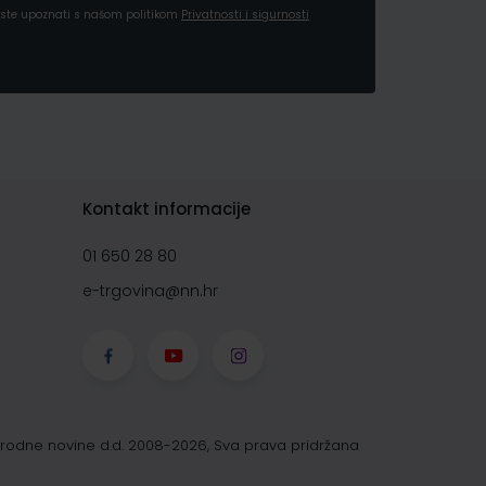
a ste upoznati s našom politikom
Privatnosti i sigurnosti
Kontakt informacije
01 650 28 80
e-trgovina@nn.hr
rodne novine d.d. 2008-2026, Sva prava pridržana