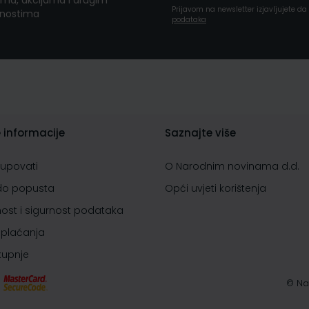
ma, akcijama i drugim
Prijavom na newsletter izjavljujete d
nostima
podataka
 informacije
Saznajte više
kupovati
O Narodnim novinama d.d.
do popusta
Opći uvjeti korištenja
nost i sigurnost podataka
 plaćanja
 kupnje
© Na