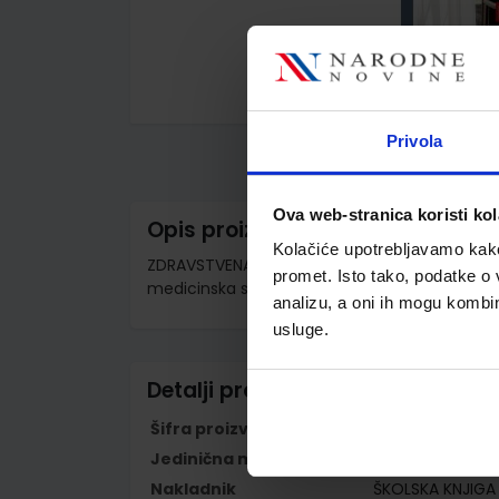
Skip
to
Privola
the
beginning
of
the
Ova web-stranica koristi kol
images
Opis proizvoda
gallery
Kolačiće upotrebljavamo kako 
ZDRAVSTVENA NJEGA STARIJIH OSOBA; udžbenik
promet. Isto tako, podatke o 
medicinska sestra opće njege / medicinski te
analizu, a oni ih mogu kombini
usluge.
Detalji proizvoda
Šifra proizvoda
556458
Jedinična mjera
kom
Nakladnik
ŠKOLSKA KNJIGA 