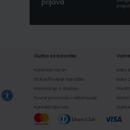
usluga
prijava
pogod
Služba za korisnike
Važne
Korisnički račun
Kako 
Status/Povijest narudžbi
Kako 
Informacije o dostavi
Privat
Povrat proizvoda i reklamacije
Načini
Kontaktirajte nas
Uvjeti