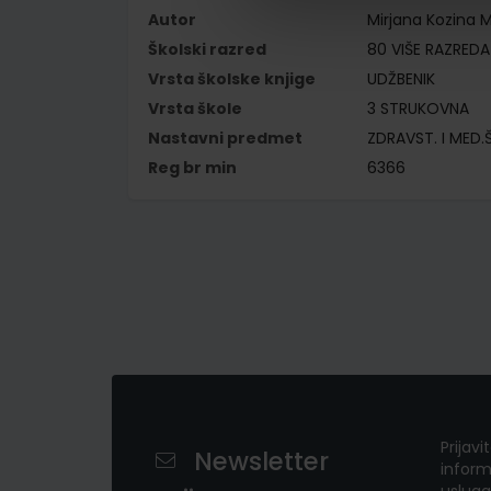
Autor
Mirjana Kozina M
Školski razred
80 VIŠE RAZREDA
Vrsta školske knjige
UDŽBENIK
Vrsta škole
3 STRUKOVNA
Nastavni predmet
ZDRAVST. I MED.
Reg br min
6366
Prijavi
Newsletter
inform