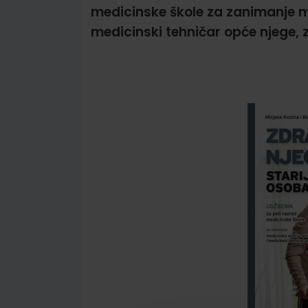
medicinske škole za zanimanje m
medicinski tehničar opće njege, 
Skip
to
the
end
of
the
images
gallery