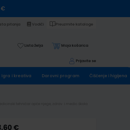
 €
sta pitanja
Vodiči
Preuzmite kataloge
Lista želja
Moja košarica
Prijavite se
Igra i kreativa
Darovni program
Čišćenje i higijena
cinski tehničar opće njege, zdrav. i medic.škola
3,60 €