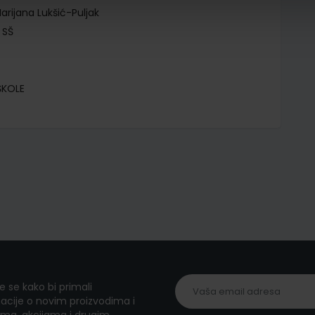
arijana Lukšić-Puljak
 SŠ
ŠKOLE
te se kako bi primali
acije o novim proizvodima i