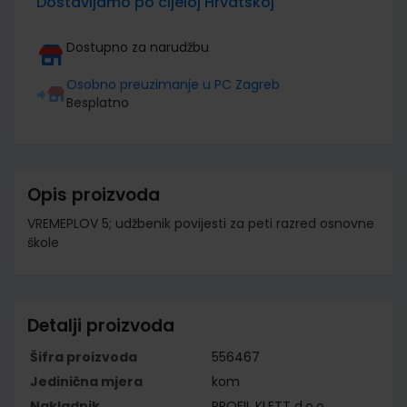
Dostavljamo po cijeloj Hrvatskoj
Dostupno za narudžbu
Osobno preuzimanje u PC Zagreb
Besplatno
Opis proizvoda
VREMEPLOV 5; udžbenik povijesti za peti razred osnovne
škole
Detalji proizvoda
Šifra proizvoda
556467
Jedinična mjera
kom
Nakladnik
PROFIL KLETT d.o.o.