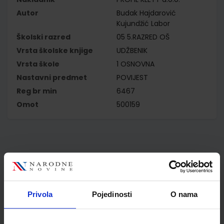
Autor
Budak Hajdarović
Kujundžić Labor
Školski razred
05 5.RAZRED OŠ
Vrsta školske knjige
UDŽBENIK
Vrsta škole
1 OSNOVNA
Nastavni predmet
POVIJEST
Reg br min
6467
Omot
500159
Kupci najčešće biraju..
Privola
Pojedinosti
O nama
Omot PVC za školske