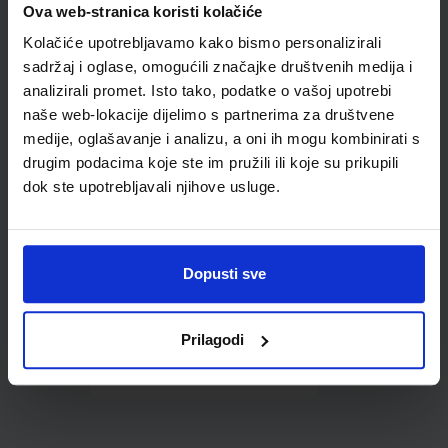
Ova web-stranica koristi kolačiće
udžbenike; dimenzije
424x277; tip 159
Kolačiće upotrebljavamo kako bismo personalizirali
sadržaj i oglase, omogućili značajke društvenih medija i
analizirali promet. Isto tako, podatke o vašoj upotrebi
naše web-lokacije dijelimo s partnerima za društvene
medije, oglašavanje i analizu, a oni ih mogu kombinirati s
drugim podacima koje ste im pružili ili koje su prikupili
dok ste upotrebljavali njihove usluge.
0,85 €
Dopusti sve
Prilagodi