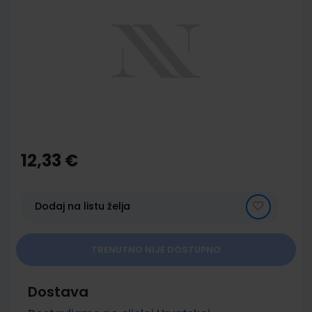
end
of
the
images
gallery
Skip
to
the
12,33 €
beginning
of
the
images
Dodaj na listu želja
gallery
TRENUTNO NIJE DOSTUPNO
Dostava