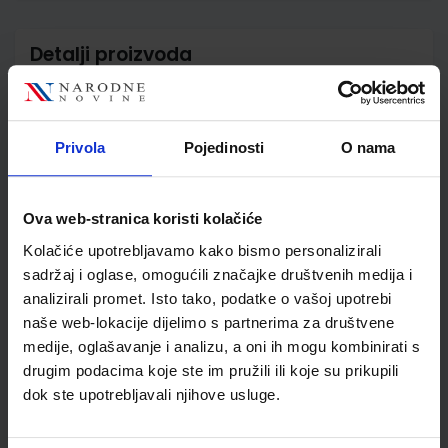
Detalji proizvoda
Šifra proizvoda
556478
Jedinična mjera
kom
Nakladnik
ŠKOLSKA KNJIGA d.d.
Privola
Pojedinosti
O nama
Autor
Buljan Despoja Tušek
Vrhovec
Školski razred
07 7.RAZRED OŠ
Ova web-stranica koristi kolačiće
Vrsta školske knjige
RB S RAD.MATERIJALOM
Kolačiće upotrebljavamo kako bismo personalizirali
Vrsta škole
1 OSNOVNA
sadržaj i oglase, omogućili značajke društvenih medija i
Nastavni predmet
FIZIKA
analizirali promet. Isto tako, podatke o vašoj upotrebi
naše web-lokacije dijelimo s partnerima za društvene
Reg br min
6005-DOM2
medije, oglašavanje i analizu, a oni ih mogu kombinirati s
drugim podacima koje ste im pružili ili koje su prikupili
dok ste upotrebljavali njihove usluge.