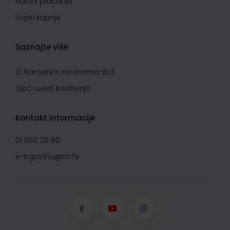
Načini plaćanja
Uvjeti kupnje
Saznajte više
O Narodnim novinama d.d.
Opći uvjeti korištenja
Kontakt informacije
01 650 28 80
e-trgovina@nn.hr