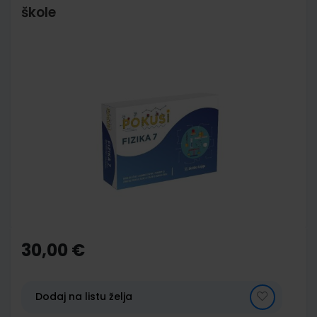
škole
Skip
to
the
end
of
the
images
gallery
Skip
to
the
30,00 €
beginning
of
the
images
Dodaj na listu želja
gallery