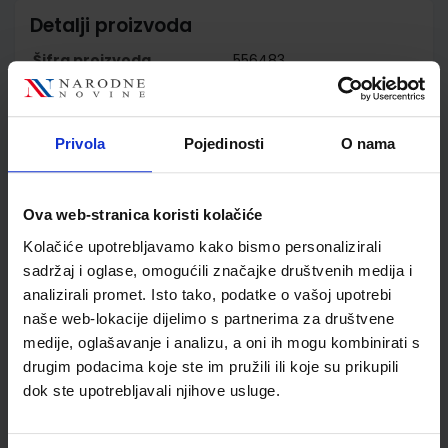
Detalji proizvoda
Šifra proizvoda
556483
Jedinična mjera
kom
Nakladnik
ŠKOLSKA KNJIGA d.d.
Autor
Lukić Marić Zerdum Varga
Privola
Pojedinosti
O nama
Trenčevski Rupčić
Peteline
Školski razred
07 7.RAZRED OŠ
Ova web-stranica koristi kolačiće
Vrsta školske knjige
RB S RAD.MATERIJALOM
Kolačiće upotrebljavamo kako bismo personalizirali
Vrsta škole
1 OSNOVNA
sadržaj i oglase, omogućili značajke društvenih medija i
Nastavni predmet
KEMIJA
analizirali promet. Isto tako, podatke o vašoj upotrebi
Reg br min
6091-DOM2
naše web-lokacije dijelimo s partnerima za društvene
medije, oglašavanje i analizu, a oni ih mogu kombinirati s
drugim podacima koje ste im pružili ili koje su prikupili
dok ste upotrebljavali njihove usluge.