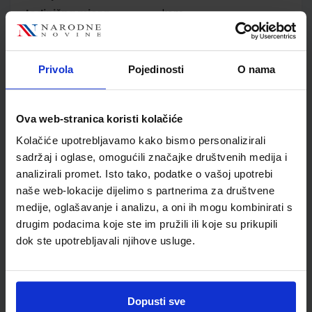
Jedinična mjera
kom
Nakladnik
PROFIL KLETT d.o.o.
Autor
Fleer Keller Mariotta
Pfeifhofer Rodi Jock
Privola
Pojedinosti
O nama
Školski razred
10 1.RAZRED SŠ
Vrsta školske knjige
RADNA BILJEŽNICA
Ova web-stranica koristi kolačiće
Vrsta škole
4 GIMNAZIJA+STRUKOVN
Nastavni predmet
NJEMAČKI JEZIK
Kolačiće upotrebljavamo kako bismo personalizirali
sadržaj i oglase, omogućili značajke društvenih medija i
Reg br min
8042;6242-DOM
analizirali promet. Isto tako, podatke o vašoj upotrebi
naše web-lokacije dijelimo s partnerima za društvene
medije, oglašavanje i analizu, a oni ih mogu kombinirati s
drugim podacima koje ste im pružili ili koje su prikupili
dok ste upotrebljavali njihove usluge.
Dopusti sve