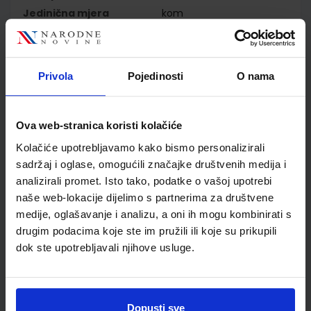
Jedinična mjera
kom
Nakladnik
ALFA d.d.
Autor
Dubravka Glasnović
Gracin Gabriela Žokalj
Privola
Pojedinosti
O nama
Tanja Soucie
Školski razred
01 1.RAZRED OŠ
Vrsta školske knjige
NASTAVNI LISTIĆI
Ova web-stranica koristi kolačiće
Vrsta škole
1 OSNOVNA
Kolačiće upotrebljavamo kako bismo personalizirali
Nastavni predmet
MATEMATIKA
sadržaj i oglase, omogućili značajke društvenih medija i
Reg br min
6103-DOM
analizirali promet. Isto tako, podatke o vašoj upotrebi
naše web-lokacije dijelimo s partnerima za društvene
medije, oglašavanje i analizu, a oni ih mogu kombinirati s
drugim podacima koje ste im pružili ili koje su prikupili
dok ste upotrebljavali njihove usluge.
Dopusti sve