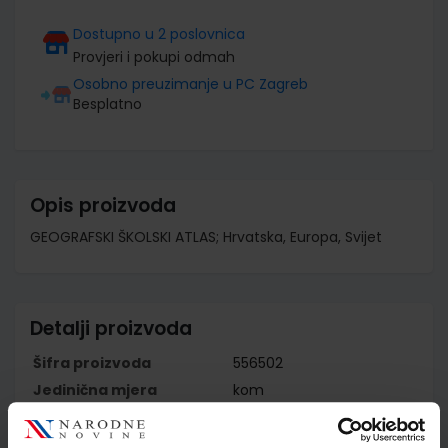
Dostupno u 2 poslovnica
Provjeri i pokupi odmah
Osobno preuzimanje u PC Zagreb
Besplatno
Opis proizvoda
GEOGRAFSKI ŠKOLSKI ATLAS; Hrvatska, Europa, Svijet
Detalji proizvoda
Šifra proizvoda
556502
Jedinična mjera
kom
Nakladnik
ALFA d.d.
Autor
Nikola Štambak