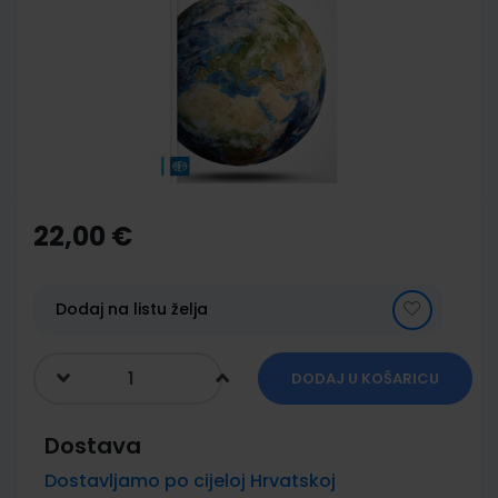
of
the
images
gallery
Skip
to
the
22,00 €
beginning
of
the
images
Dodaj na listu želja
gallery
DODAJ U KOŠARICU
Dostava
Dostavljamo po cijeloj Hrvatskoj