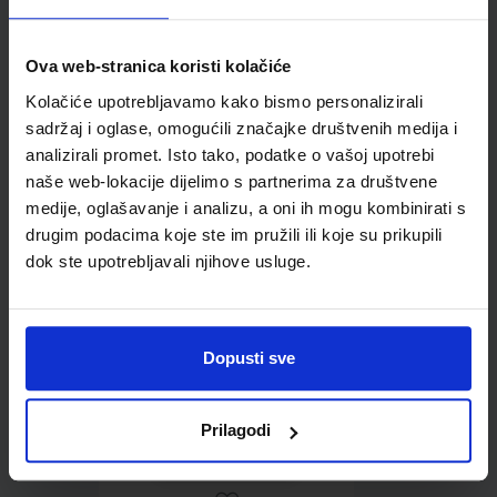
Ova web-stranica koristi kolačiće
Kolačiće upotrebljavamo kako bismo personalizirali
Omot PVC za školske
sadržaj i oglase, omogućili značajke društvenih medija i
udžbenike; dimenzije
analizirali promet. Isto tako, podatke o vašoj upotrebi
421x277; tip 261
naše web-lokacije dijelimo s partnerima za društvene
medije, oglašavanje i analizu, a oni ih mogu kombinirati s
drugim podacima koje ste im pružili ili koje su prikupili
dok ste upotrebljavali njihove usluge.
Dopusti sve
0,85 €
Prilagodi