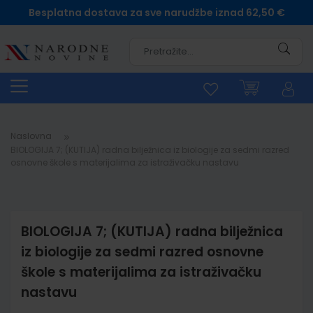
Besplatna dostava za sve narudžbe iznad 62,50 €
Pretra
Naslovna
BIOLOGIJA 7; (KUTIJA) radna bilježnica iz biologije za sedmi razred
osnovne škole s materijalima za istraživačku nastavu
BIOLOGIJA 7; (KUTIJA) radna bilježnica
iz biologije za sedmi razred osnovne
škole s materijalima za istraživačku
nastavu