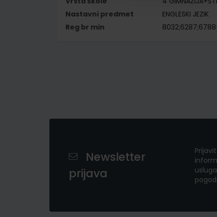
Vrsta škole
4 GIMNAZIJA+S
Nastavni predmet
ENGLESKI JEZIK
Reg br min
8032;6287;678
Prijavi
Newsletter
inform
usluga
prijava
pogod