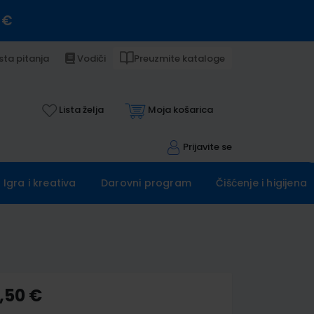
 €
sta pitanja
Vodiči
Preuzmite kataloge
Lista želja
Moja košarica
Prijavite se
Igra i kreativa
Darovni program
Čišćenje i higijena
,50 €