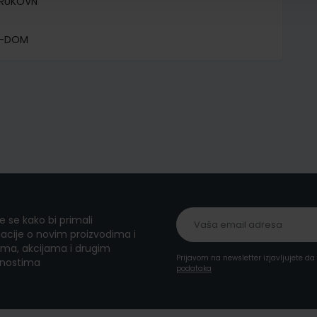
TRUKOVN
8-DOM
te se kako bi primali
acije o novim proizvodima i
ma, akcijama i drugim
Prijavom na newsletter izjavljujete d
nostima
podataka