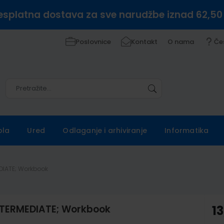
esplatna dostava za sve narudžbe iznad 62,50
Poslovnice
Kontakt
O nama
Če
Pretražite
Pretražite
ola
Ured
Odlaganje i arhiviranje
Informatika
DIATE; Workbook
NTERMEDIATE; Workbook
13