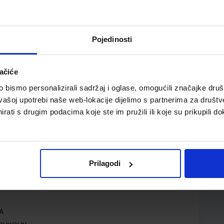
Pojedinosti
ačiće
 Workbook
bismo personalizirali sadržaj i oglase, omogućili značajke društv
vašoj upotrebi naše web-lokacije dijelimo s partnerima za društv
rati s drugim podacima koje ste im pružili ili koje su prikupili do
Prilagodi
.o.
. Davies
A