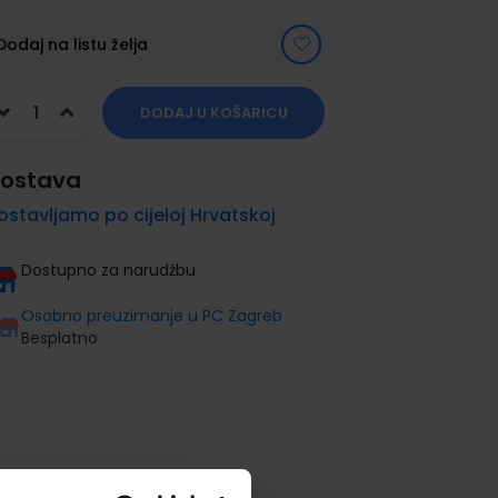
Dodaj na listu želja
DODAJ U KOŠARICU
ostava
ostavljamo po cijeloj Hrvatskoj
Dostupno za narudžbu
Osobno preuzimanje u PC Zagreb
Besplatno