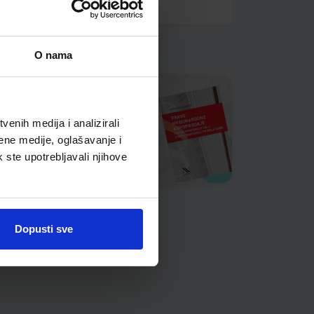
O nama
enih medija i analizirali
ene medije, oglašavanje i
k ste upotrebljavali njihove
Dopusti sve