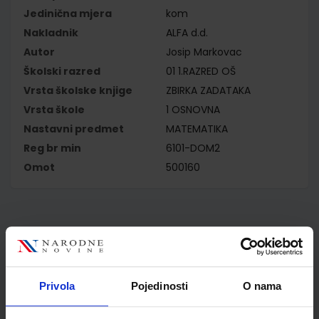
Jedinična mjera
kom
Nakladnik
ALFA d.d.
Autor
Josip Markovac
Školski razred
01 1.RAZRED OŠ
Vrsta školske knjige
ZBIRKA ZADATAKA
Vrsta škole
1 OSNOVNA
Nastavni predmet
MATEMATIKA
Reg br min
6101-DOM2
Omot
500160
Kupci najčešće biraju..
Privola
Pojedinosti
O nama