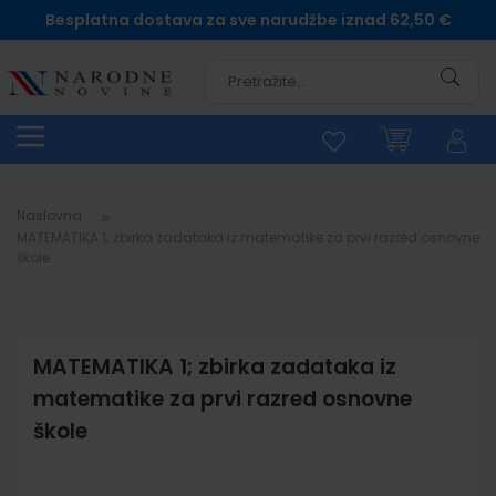
Besplatna dostava za sve narudžbe iznad 62,50 €
Pretra
Naslovna
MATEMATIKA 1; zbirka zadataka iz matematike za prvi razred osnovne
škole
MATEMATIKA 1; zbirka zadataka iz
matematike za prvi razred osnovne
škole