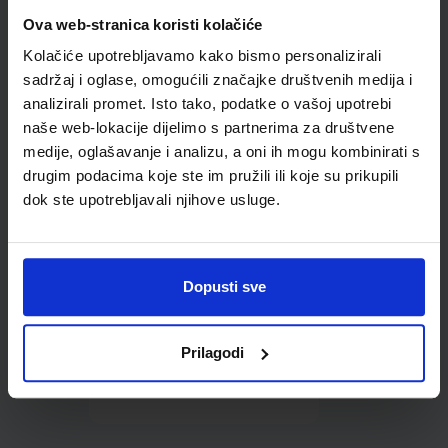
Omot PVC za školske
Ova web-stranica koristi kolačiće
udžbenike; dimenzije
Kolačiće upotrebljavamo kako bismo personalizirali
431x272; tip 160
sadržaj i oglase, omogućili značajke društvenih medija i
analizirali promet. Isto tako, podatke o vašoj upotrebi
naše web-lokacije dijelimo s partnerima za društvene
medije, oglašavanje i analizu, a oni ih mogu kombinirati s
drugim podacima koje ste im pružili ili koje su prikupili
dok ste upotrebljavali njihove usluge.
0,85 €
Dopusti sve
Prilagodi