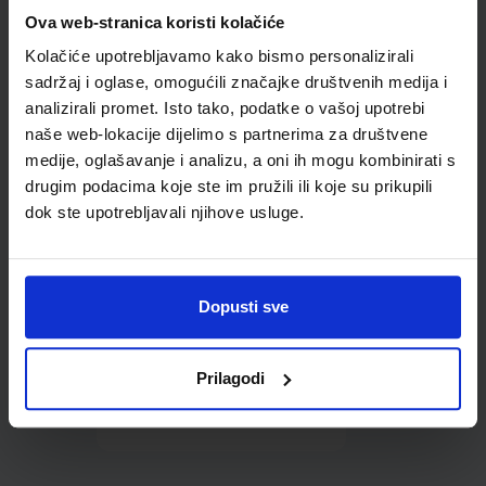
Omot PVC za školske
Ova web-stranica koristi kolačiće
udžbenike; dimenzije
Kolačiće upotrebljavamo kako bismo personalizirali
452x282; tip 285
sadržaj i oglase, omogućili značajke društvenih medija i
analizirali promet. Isto tako, podatke o vašoj upotrebi
naše web-lokacije dijelimo s partnerima za društvene
medije, oglašavanje i analizu, a oni ih mogu kombinirati s
drugim podacima koje ste im pružili ili koje su prikupili
dok ste upotrebljavali njihove usluge.
0,85 €
Dopusti sve
Prilagodi