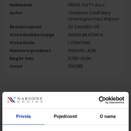
Nakladnik
PROFIL KLETT d.o.o.
Autor
Charlotte Covill Mary
Charrington Paul Shipton
Školski razred
02 2.RAZRED OŠ
Vrsta školske knjige
RADNA BILJEŽNICA
Vrsta škole
1 OSNOVNA
Nastavni predmet
ENGLESKI JEZIK
Reg br min
6780-DOM
Omot
500285
Kupci najčešće biraju..
Privola
Pojedinosti
O nama