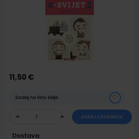
to
the
end
of
the
images
gallery
Skip
to
the
11,50 €
beginning
of
the
images
Dodaj na listu želja
gallery
DODAJ U KOŠARICU
Dostava