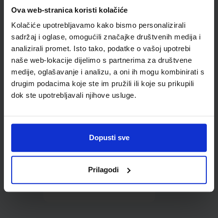
Omot PVC za školske
Ova web-stranica koristi kolačiće
udžbenike; dimenzije
Kolačiće upotrebljavamo kako bismo personalizirali
410x287; tip 744
sadržaj i oglase, omogućili značajke društvenih medija i
analizirali promet. Isto tako, podatke o vašoj upotrebi
naše web-lokacije dijelimo s partnerima za društvene
medije, oglašavanje i analizu, a oni ih mogu kombinirati s
drugim podacima koje ste im pružili ili koje su prikupili
dok ste upotrebljavali njihove usluge.
0,85 €
Dopusti sve
Prilagodi