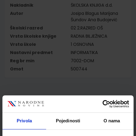
Nakladnik
ŠKOLSKA KNJIGA d.d.
Autor
Josipa Blagus Marijana
Šundov Ana Budojević
Školski razred
02 2.RAZRED OŠ
Vrsta školske knjige
RADNA BILJEŽNICA
Vrsta škole
1 OSNOVNA
Nastavni predmet
INFORMATIKA
Reg br min
7002-DOM
Omot
500744
Kupci najčešće biraju..
Privola
Pojedinosti
O nama