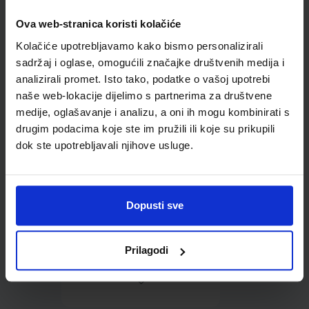
Ova web-stranica koristi kolačiće
Omot PVC za školske
Kolačiće upotrebljavamo kako bismo personalizirali
udžbenike; dimenzije
424x277; tip 159
sadržaj i oglase, omogućili značajke društvenih medija i
analizirali promet. Isto tako, podatke o vašoj upotrebi
naše web-lokacije dijelimo s partnerima za društvene
medije, oglašavanje i analizu, a oni ih mogu kombinirati s
drugim podacima koje ste im pružili ili koje su prikupili
dok ste upotrebljavali njihove usluge.
0,85 €
Dopusti sve
Prilagodi