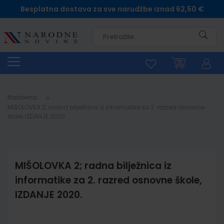
Besplatna dostava za sve narudžbe iznad 62,50 €
Pretra
Naslovna
MIŠOLOVKA 2; radna bilježnica iz informatike za 2. razred osnovne
škole, IZDANJE 2020.
MIŠOLOVKA 2; radna bilježnica iz
informatike za 2. razred osnovne škole,
IZDANJE 2020.