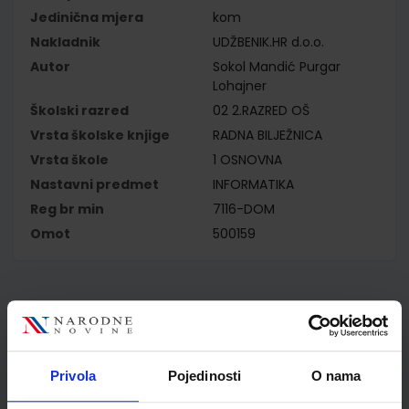
Jedinična mjera
kom
Nakladnik
UDŽBENIK.HR d.o.o.
Autor
Sokol Mandić Purgar
Lohajner
Školski razred
02 2.RAZRED OŠ
Vrsta školske knjige
RADNA BILJEŽNICA
Vrsta škole
1 OSNOVNA
Nastavni predmet
INFORMATIKA
Reg br min
7116-DOM
Omot
500159
Kupci najčešće biraju..
Privola
Pojedinosti
O nama