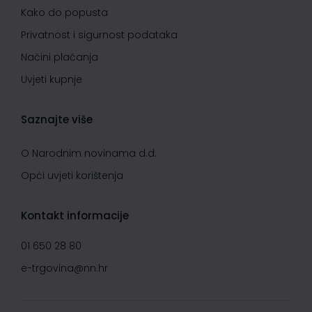
Kako do popusta
Privatnost i sigurnost podataka
Načini plaćanja
Uvjeti kupnje
Saznajte više
O Narodnim novinama d.d.
Opći uvjeti korištenja
Kontakt informacije
01 650 28 80
e-trgovina@nn.hr