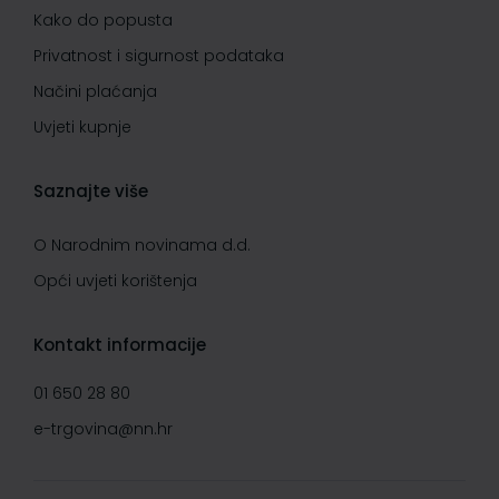
Kako do popusta
Privatnost i sigurnost podataka
Načini plaćanja
Uvjeti kupnje
Saznajte više
O Narodnim novinama d.d.
Opći uvjeti korištenja
Kontakt informacije
01 650 28 80
e-trgovina@nn.hr