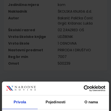
Jedinična mjera
kom
Nakladnik
ŠKOLSKA KNJIGA d.d.
Autor
Bakarić Palička Ćorić
Grgić Križanac Lukša
Školski razred
02 2.RAZRED OŠ
Vrsta školske knjige
UDŽBENIK
Vrsta škole
1 OSNOVNA
Nastavni predmet
PRIRODA I DRUŠTVO
Reg br min
7007
Omot
500239
Kupci najčešće biraju..
Privola
Pojedinosti
O nama