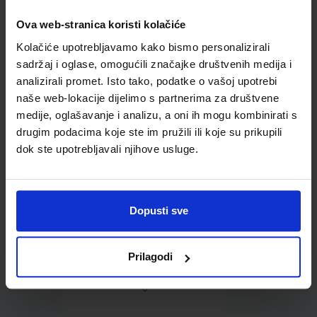
Ova web-stranica koristi kolačiće
Omot PVC za školske
Kolačiće upotrebljavamo kako bismo personalizirali
udžbenike; dimenzije
413x287; tip 239
sadržaj i oglase, omogućili značajke društvenih medija i
analizirali promet. Isto tako, podatke o vašoj upotrebi
naše web-lokacije dijelimo s partnerima za društvene
medije, oglašavanje i analizu, a oni ih mogu kombinirati s
drugim podacima koje ste im pružili ili koje su prikupili
dok ste upotrebljavali njihove usluge.
0,85 €
Dopusti sve
Prilagodi