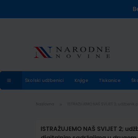
B
Školski udžbenici
Knjige
Tiskanice
Šk
Naslovna
ISTRAŽUJEMO NAŠ SVIJET 2; udžbenik 
ISTRAŽUJEMO NAŠ SVIJET 2; udžbe
digitalnim sadržajima u drugom