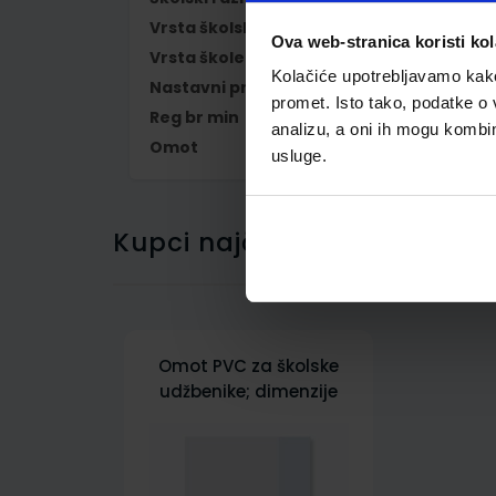
Vrsta školske knjige
UDŽBENIK
Ova web-stranica koristi kol
Vrsta škole
1 OSNOVNA
Kolačiće upotrebljavamo kako 
Nastavni predmet
PRIRODA I DRUŠ
promet. Isto tako, podatke o 
Reg br min
7034
analizu, a oni ih mogu kombini
Omot
500239
usluge.
Kupci najčešće biraju..
Omot PVC za školske
udžbenike; dimenzije
413x287; tip 239