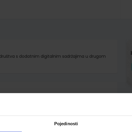
 društva s dodatnim digitalnim sadržajima u drugom
d.d.
Ivanda Alena Letina
Pojedinosti