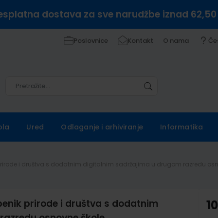
esplatna dostava za sve narudžbe iznad 62,50
Poslovnice
Kontakt
O nama
Če
Pretražite
Pretražite
ola
Ured
Odlaganje i arhiviranje
Informatika
prirode i društva s dodatnim digitalnim sadržajima u drugom razredu os
nik prirode i društva s dodatnim
1
 razredu osnovne škole