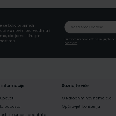
te se kako bi primali
acije o novim proizvodima i
ma, akcijama i drugim
Prijavom na newsletter izjavljujete d
nostima
podataka
 informacije
Saznajte više
kupovati
O Narodnim novinama d.d.
do popusta
Opći uvjeti korištenja
nost i sigurnost podataka