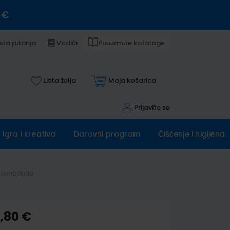
 €
sta pitanja
Vodiči
Preuzmite kataloge
Lista želja
Moja košarica
Prijavite se
Igra i kreativa
Darovni program
Čišćenje i higijena
novne škole
0,80 €