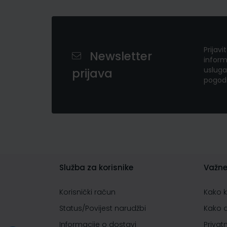
Prijavi
Newsletter
inform
usluga
prijava
pogod
Služba za korisnike
Važne
Korisnički račun
Kako 
Status/Povijest narudžbi
Kako 
Informacije o dostavi
Privat