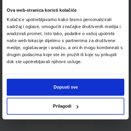
Ova web-stranica koristi kolačiće
Omot PVC za školske
Kolačiće upotrebljavamo kako bismo personalizirali
udžbenike; dimenzije
413x287; tip 239
sadržaj i oglase, omogućili značajke društvenih medija i
analizirali promet. Isto tako, podatke o vašoj upotrebi
naše web-lokacije dijelimo s partnerima za društvene
medije, oglašavanje i analizu, a oni ih mogu kombinirati s
drugim podacima koje ste im pružili ili koje su prikupili
dok ste upotrebljavali njihove usluge.
0,85 €
Dopusti sve
Prilagodi