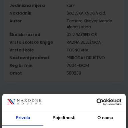
Jedinična mjera
kom
Nakladnik
ŠKOLSKA KNJIGA d.d.
Autor
Tamara Kisovar Ivanda
Alena Letina
Školski razred
02 2.RAZRED OŠ
Vrsta školske knjige
RADNA BILJEŽNICA
Vrsta škole
1 OSNOVNA
Nastavni predmet
PRIRODA I DRUŠTVO
Reg br min
7034-DOM
Omot
500239
Kupci najčešće biraju..
Privola
Pojedinosti
O nama