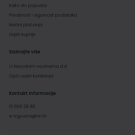
Kako do popusta
Privatnost i sigurnost podataka
Načini plaćanja
Uvjeti kupnje
Saznajte više
O Narodnim novinama d.d.
Opći uvjeti korištenja
Kontakt informacije
01 650 28 80
e-trgovina@nn.hr