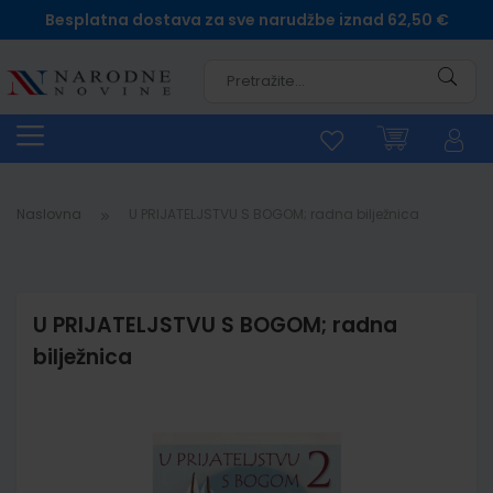
Besplatna dostava za sve narudžbe iznad 62,50 €
Pretra
Naslovna
U PRIJATELJSTVU S BOGOM; radna bilježnica
U PRIJATELJSTVU S BOGOM; radna
bilježnica
Skip
to
the
end