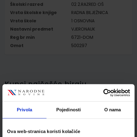
Školski razred
02 2.RAZRED OŠ
Vrsta školske knjige
RADNA BILJEŽNICA
Vrsta škole
1 OSNOVNA
Nastavni predmet
VJERONAUK
Reg br min
6721-DOM
Omot
500297
Kupci najčešće biraju..
Privola
Pojedinosti
O nama
Omot PVC za školske
udžbenike; dimenzije
Ova web-stranica koristi kolačiće
430x277; tip 297