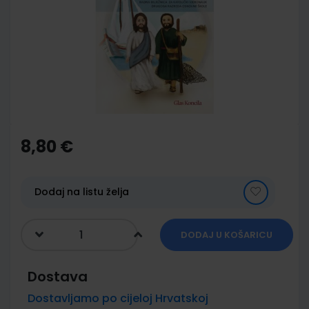
of
the
images
gallery
Skip
to
the
8,80 €
beginning
of
the
images
Dodaj na listu želja
gallery
DODAJ U KOŠARICU
Dostava
Dostavljamo po cijeloj Hrvatskoj