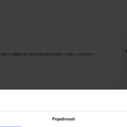
ni radni udžbenik hrvatskoga jezika s dds u trećem
d.d.
a Krmpotić
Pojedinosti