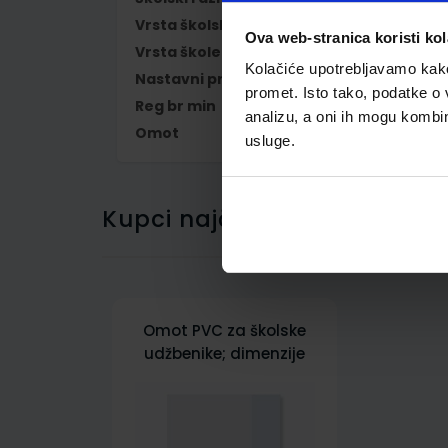
Vrsta školske knjige
UDŽBENIK
Ova web-stranica koristi kol
Vrsta škole
1 OSNOVNA
Kolačiće upotrebljavamo kako 
Nastavni predmet
HRVATSKI JEZIK
promet. Isto tako, podatke o 
Reg br min
7108
analizu, a oni ih mogu kombini
Omot
500161
usluge.
Kupci najčešće biraju..
Omot PVC za školske
udžbenike; dimenzije
416x277; tip 161