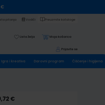
 €
sta pitanja
Vodiči
Preuzmite kataloge
Lista želja
Moja košarica
Prijavite se
Igra i kreativa
Darovni program
Čišćenje i higijena
9,72 €