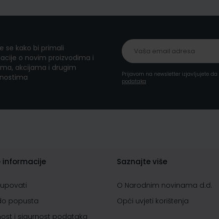
te se kako bi primali
acije o novim proizvodima i
ma, akcijama i drugim
Prijavom na newsletter izjavljujete d
nostima
podataka
 informacije
Saznajte više
kupovati
O Narodnim novinama d.d.
do popusta
Opći uvjeti korištenja
nost i sigurnost podataka