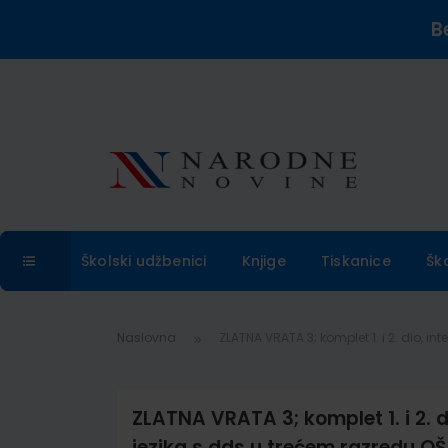
B
Školski udžbenici
Knjige
Tiskanice
Šk
Naslovna
ZLATNA VRATA 3; komplet 1. i 2. dio, i
ZLATNA VRATA 3; komplet 1. i 2. d
jezika s dds u trećem razredu OŠ