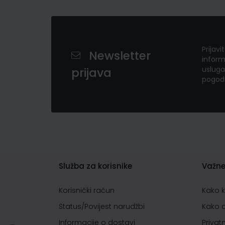
Prijavi
Newsletter
inform
usluga
prijava
pogod
Služba za korisnike
Važne
Korisnički račun
Kako 
Status/Povijest narudžbi
Kako 
Informacije o dostavi
Privat