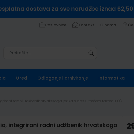
esplatna dostava za sve narudžbe iznad 62,50
Poslovnice
Kontakt
O nama
Če
Pretražite
Pretražite
ola
Ured
Odlaganje i arhiviranje
Informatika
ntegrirani radni udžbenik hrvatskoga jezika s dds u trećem razredu OŠ
io, integrirani radni udžbenik hrvatskoga
2