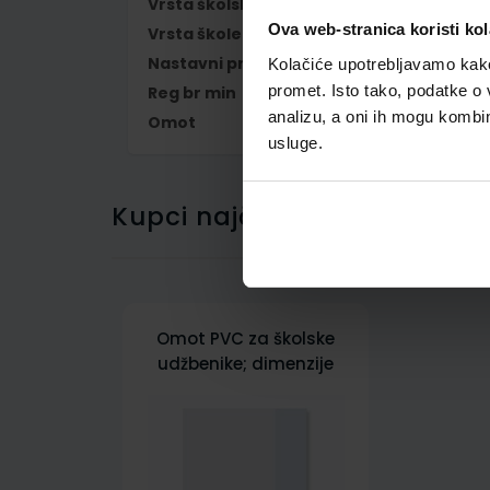
Vrsta školske knjige
RADNA BILJEŽNIC
Ova web-stranica koristi kol
Vrsta škole
1 OSNOVNA
Nastavni predmet
ENGLESKI JEZIK
Kolačiće upotrebljavamo kako 
promet. Isto tako, podatke o 
Reg br min
6574-DOM
analizu, a oni ih mogu kombini
Omot
500163
usluge.
Kupci najčešće biraju..
Omot PVC za školske
udžbenike; dimenzije
433x287; tip 163