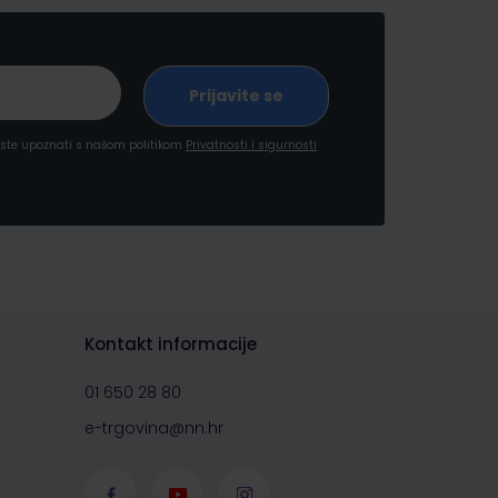
a ste upoznati s našom politikom
Privatnosti i sigurnosti
Kontakt informacije
01 650 28 80
e-trgovina@nn.hr