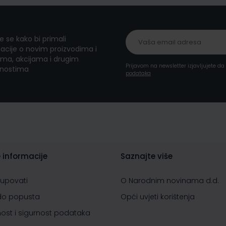
te se kako bi primali
acije o novim proizvodima i
ma, akcijama i drugim
Prijavom na newsletter izjavljujete d
nostima
podataka
 informacije
Saznajte više
kupovati
O Narodnim novinama d.d.
do popusta
Opći uvjeti korištenja
nost i sigurnost podataka