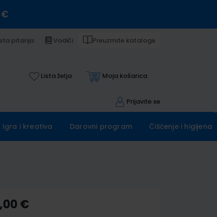
 €
sta pitanja
Vodiči
Preuzmite kataloge
Lista želja
Moja košarica
Prijavite se
Igra i kreativa
Darovni program
Čišćenje i higijena
,00 €