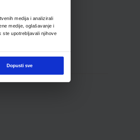
enih medija i analizirali
ene medije, oglašavanje i
k ste upotrebljavali njihove
Dopusti sve