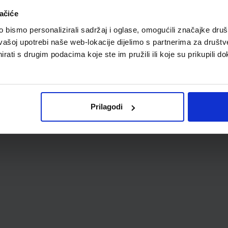
A
ačiće
bismo personalizirali sadržaj i oglase, omogućili značajke društv
vašoj upotrebi naše web-lokacije dijelimo s partnerima za društv
rati s drugim podacima koje ste im pružili ili koje su prikupili do
Prilagodi