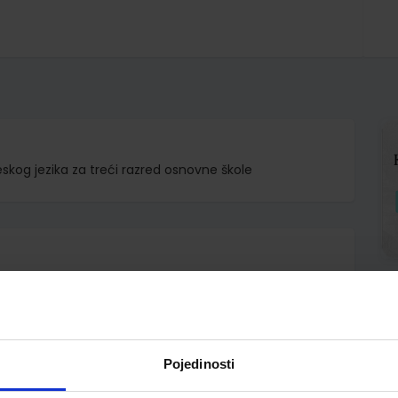
eskog jezika za treći razred osnovne škole
Pojedinosti