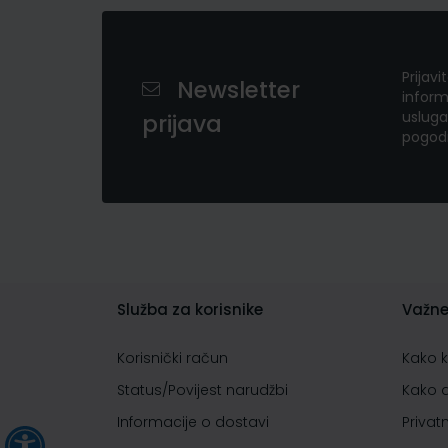
Prijavi
Newsletter
inform
usluga
prijava
pogod
Služba za korisnike
Važne
Korisnički račun
Kako 
Status/Povijest narudžbi
Kako 
Informacije o dostavi
Privat