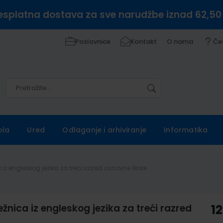
esplatna dostava za sve narudžbe iznad 62,50
Poslovnice
Kontakt
O nama
Če
Pretražite
Pretražite
ola
Ured
Odlaganje i arhiviranje
Informatika
 iz engleskog jezika za treći razred osnovne škole
žnica iz engleskog jezika za treći razred
12