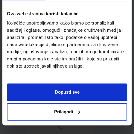
Ova web-stranica koristi kolačiće
Omot PVC za školske
Kolačiće upotrebljavamo kako bismo personalizirali
udžbenike; dimenzije
sadržaj i oglase, omogućili značajke društvenih medija i
433x272; tip 167
analizirali promet. Isto tako, podatke o vašoj upotrebi
naše web-lokacije dijelimo s partnerima za društvene
medije, oglašavanje i analizu, a oni ih mogu kombinirati s
drugim podacima koje ste im pružili ili koje su prikupili
dok ste upotrebljavali njihove usluge.
Dopusti sve
0,85 €
Prilagodi