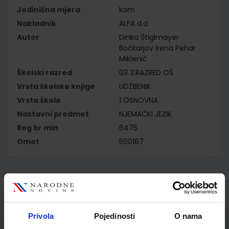
Jedinična mjera
kom
Nakladnik
ALFA d.d.
Autor
Dinka Štiglmayer
Bočkarjov Irena Pehar
Miklenić
Školski razred
03 3.RAZRED OŠ
Vrsta školske knjige
UDŽBENIK
Vrsta škole
1 OSNOVNA
Nastavni predmet
NJEMAČKI JEZIK
Reg br min
6475
Omot
500167
Kupci najčešće biraju..
Privola
Pojedinosti
O nama