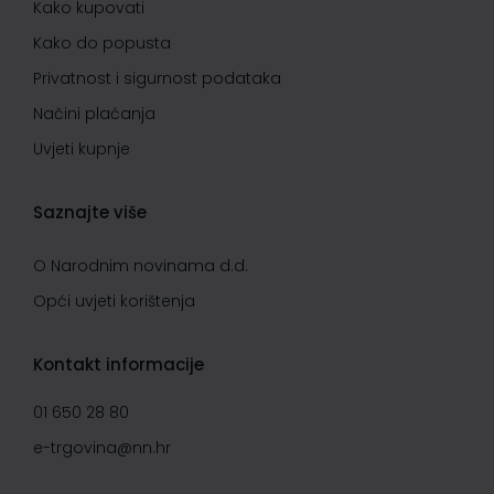
Kako kupovati
Kako do popusta
Privatnost i sigurnost podataka
Načini plaćanja
Uvjeti kupnje
Saznajte više
O Narodnim novinama d.d.
Opći uvjeti korištenja
Kontakt informacije
01 650 28 80
e-trgovina@nn.hr