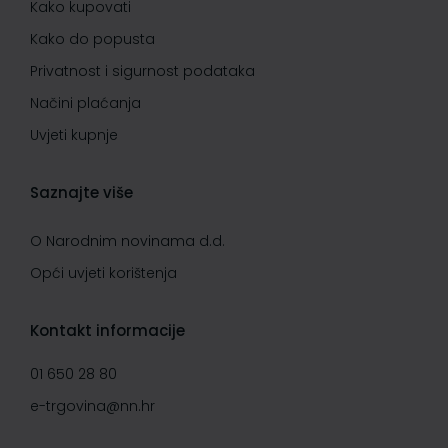
Kako kupovati
Kako do popusta
Privatnost i sigurnost podataka
Načini plaćanja
Uvjeti kupnje
Saznajte više
O Narodnim novinama d.d.
Opći uvjeti korištenja
Kontakt informacije
01 650 28 80
e-trgovina@nn.hr