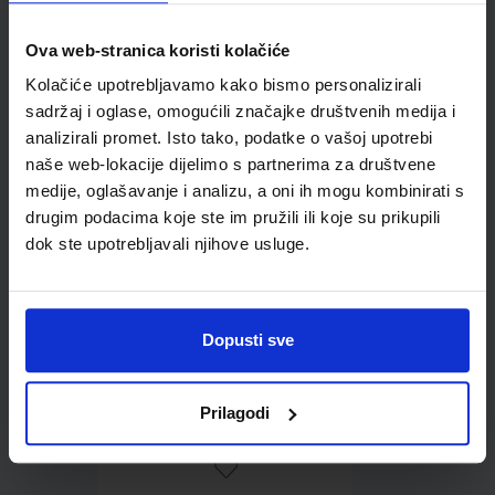
Ova web-stranica koristi kolačiće
Omot PVC za školske
Kolačiće upotrebljavamo kako bismo personalizirali
udžbenike; dimenzije
sadržaj i oglase, omogućili značajke društvenih medija i
433x272; tip 167
analizirali promet. Isto tako, podatke o vašoj upotrebi
naše web-lokacije dijelimo s partnerima za društvene
medije, oglašavanje i analizu, a oni ih mogu kombinirati s
drugim podacima koje ste im pružili ili koje su prikupili
dok ste upotrebljavali njihove usluge.
Dopusti sve
0,85 €
Prilagodi