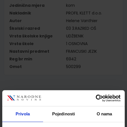
Jedinična mjera
kom
Nakladnik
PROFIL KLETT d.o.o.
Autor
Helene Vanthier
Školski razred
03 3.RAZRED OŠ
Vrsta školske knjige
UDŽBENIK
Vrsta škole
1 OSNOVNA
Nastavni predmet
FRANCUSKI JEZIK
Reg br min
6942
Omot
500299
Kupci najčešće biraju..
Privola
Pojedinosti
O nama