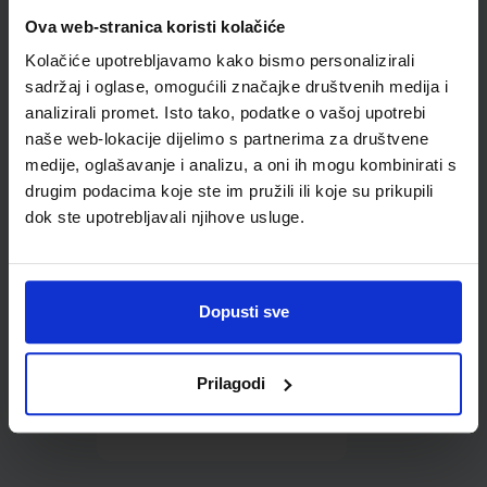
Omot PVC za školske
Ova web-stranica koristi kolačiće
udžbenike; dimenzije
Kolačiće upotrebljavamo kako bismo personalizirali
451x292; tip 299
sadržaj i oglase, omogućili značajke društvenih medija i
analizirali promet. Isto tako, podatke o vašoj upotrebi
naše web-lokacije dijelimo s partnerima za društvene
medije, oglašavanje i analizu, a oni ih mogu kombinirati s
drugim podacima koje ste im pružili ili koje su prikupili
dok ste upotrebljavali njihove usluge.
0,85 €
Dopusti sve
Prilagodi