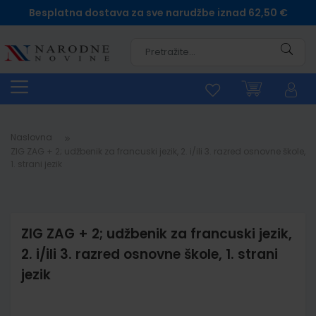
Besplatna dostava za sve narudžbe iznad 62,50 €
Pretra
Naslovna
ZIG ZAG + 2; udžbenik za francuski jezik, 2. i/ili 3. razred osnovne škole,
1. strani jezik
ZIG ZAG + 2; udžbenik za francuski jezik,
2. i/ili 3. razred osnovne škole, 1. strani
jezik