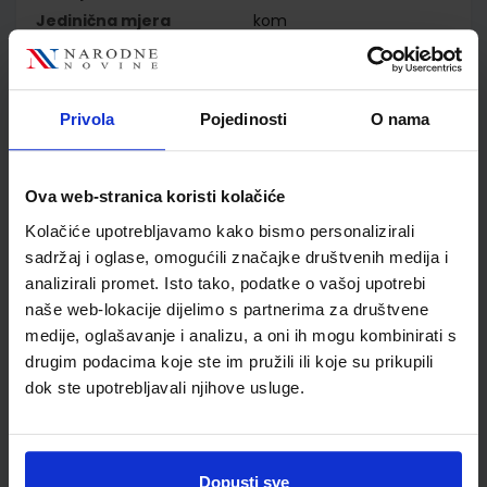
Jedinična mjera
kom
Nakladnik
ALFA d.d.
Autor
Dubravka Glasnović
Gracin Gabriela Žokalj
Privola
Pojedinosti
O nama
Tanja Soucie
Školski razred
03 3.RAZRED OŠ
Vrsta školske knjige
NASTAVNI LISTIĆI
Ova web-stranica koristi kolačiće
Vrsta škole
1 OSNOVNA
Kolačiće upotrebljavamo kako bismo personalizirali
Nastavni predmet
MATEMATIKA
sadržaj i oglase, omogućili značajke društvenih medija i
Reg br min
6553-DOM2
analizirali promet. Isto tako, podatke o vašoj upotrebi
naše web-lokacije dijelimo s partnerima za društvene
medije, oglašavanje i analizu, a oni ih mogu kombinirati s
drugim podacima koje ste im pružili ili koje su prikupili
dok ste upotrebljavali njihove usluge.
Dopusti sve