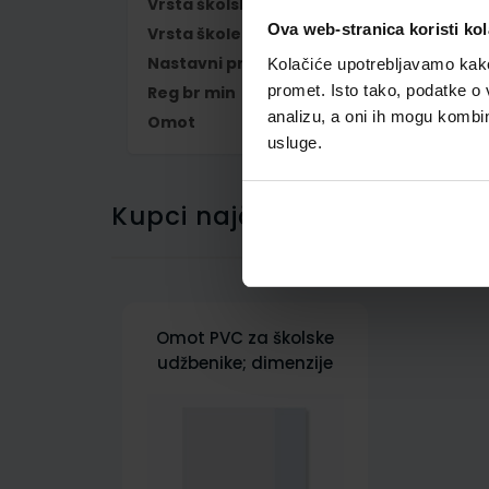
Vrsta školske knjige
UDŽBENIK
Ova web-stranica koristi kol
Vrsta škole
1 OSNOVNA
Nastavni predmet
MATEMATIKA
Kolačiće upotrebljavamo kako 
promet. Isto tako, podatke o 
Reg br min
7167
analizu, a oni ih mogu kombini
Omot
500159
usluge.
Kupci najčešće biraju..
Omot PVC za školske
udžbenike; dimenzije
424x277; tip 159