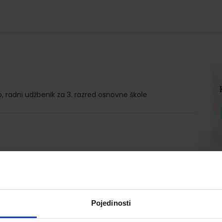
 radni udžbenik za 3. razred osnovne škole
.o.
Kuvačić Roje Tkalčec Lažeta
Pojedinosti