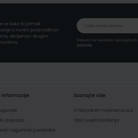
te se kako bi primali
acije o novim proizvodima i
ma, akcijama i drugim
Prijavom na newsletter izjavljujete d
nostima
podataka
 informacije
Saznajte više
kupovati
O Narodnim novinama d.d.
do popusta
Opći uvjeti korištenja
nost i sigurnost podataka