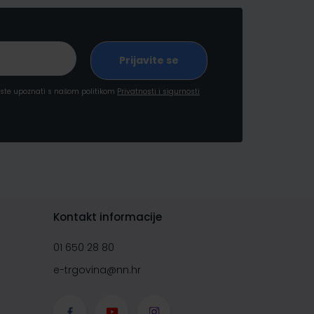
a ste upoznati s našom politikom
Privatnosti i sigurnosti
Kontakt informacije
01 650 28 80
e-trgovina@nn.hr