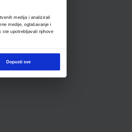
enih medija i analizirali
ene medije, oglašavanje i
k ste upotrebljavali njihove
Dopusti sve