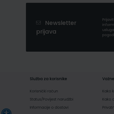
Prijavi
Newsletter
inform
usluga
prijava
pogod
Služba za korisnike
Važne
Korisnički račun
Kako 
Status/Povijest narudžbi
Kako 
Informacije o dostavi
Privat