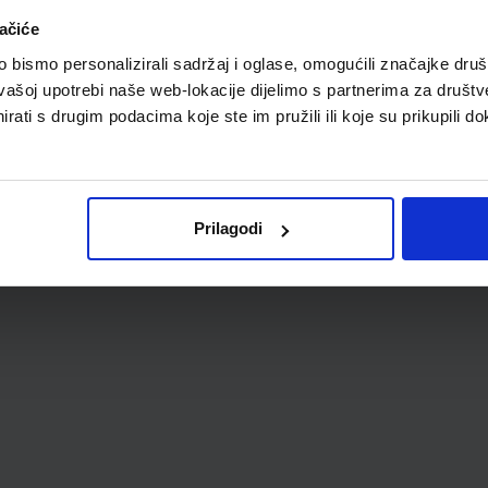
ačiće
bismo personalizirali sadržaj i oglase, omogućili značajke društv
vašoj upotrebi naše web-lokacije dijelimo s partnerima za društv
rati s drugim podacima koje ste im pružili ili koje su prikupili do
Prilagodi