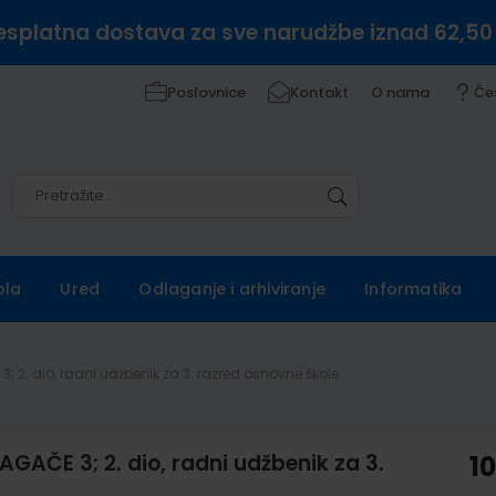
esplatna dostava za sve narudžbe iznad 62,50
Poslovnice
Kontakt
O nama
Če
Pretražite
Pretražite
ola
Ured
Odlaganje i arhiviranje
Informatika
 2. dio, radni udžbenik za 3. razred osnovne škole
AČE 3; 2. dio, radni udžbenik za 3.
10