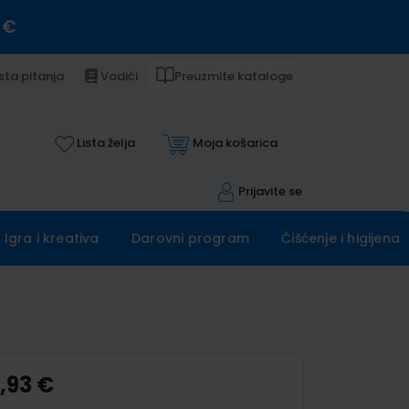
 €
sta pitanja
Vodiči
Preuzmite kataloge
Lista želja
Moja košarica
Prijavite se
Igra i kreativa
Darovni program
Čišćenje i higijena
,93 €