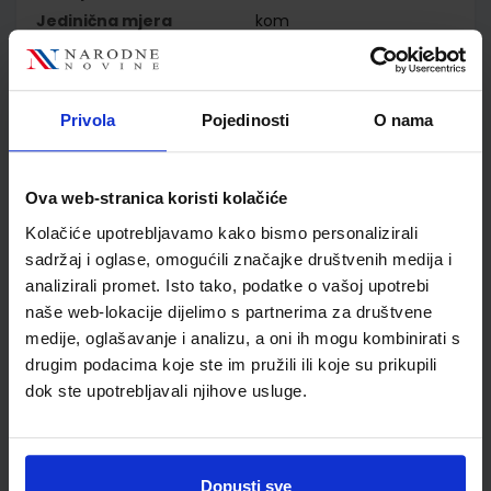
Jedinična mjera
kom
Nakladnik
ŠKOLSKA KNJIGA d.d.
Autor
Sanja Jakovljević Rogić
Dubravka Miklec Graciella
Privola
Pojedinosti
O nama
Prtajin
Školski razred
03 3.RAZRED OŠ
Vrsta školske knjige
NASTAVNI LISTIĆI
Ova web-stranica koristi kolačiće
Vrsta škole
1 OSNOVNA
Kolačiće upotrebljavamo kako bismo personalizirali
Nastavni predmet
MATEMATIKA
sadržaj i oglase, omogućili značajke društvenih medija i
Reg br min
7060-DOM3
analizirali promet. Isto tako, podatke o vašoj upotrebi
naše web-lokacije dijelimo s partnerima za društvene
medije, oglašavanje i analizu, a oni ih mogu kombinirati s
drugim podacima koje ste im pružili ili koje su prikupili
dok ste upotrebljavali njihove usluge.
Dopusti sve