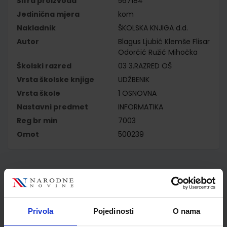
Šifra proizvoda
567184
Jedinična mjera
kom
Nakladnik
ŠKOLSKA KNJIGA d.d.
Autor
Blagus Ljubić Klemše Flisar
Odorčić Ružić Mihočka
Školski razred
03 3.RAZRED OŠ
Vrsta školske knjige
UDŽBENIK
Vrsta škole
1 OSNOVNA
Nastavni predmet
INFORMATIKA
Reg br min
7003
Omot
500239
Kupci najčešće biraju..
Privola
Pojedinosti
O nama