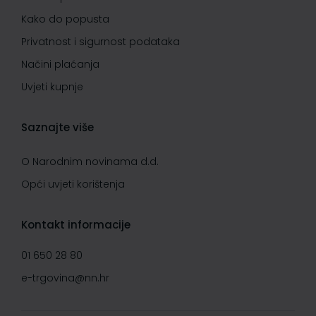
Kako do popusta
Privatnost i sigurnost podataka
Načini plaćanja
Uvjeti kupnje
Saznajte više
O Narodnim novinama d.d.
Opći uvjeti korištenja
Kontakt informacije
01 650 28 80
e-trgovina@nn.hr