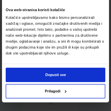
Ova web-stranica koristi kolačiće
Omot PVC za školske
Kolačiće upotrebljavamo kako bismo personalizirali
udžbenike; dimenzije
sadržaj i oglase, omogućili značajke društvenih medija i
413x287; tip 239
analizirali promet. Isto tako, podatke o vašoj upotrebi
naše web-lokacije dijelimo s partnerima za društvene
medije, oglašavanje i analizu, a oni ih mogu kombinirati s
drugim podacima koje ste im pružili ili koje su prikupili
dok ste upotrebljavali njihove usluge.
0,85 €
Dopusti sve
Prilagodi