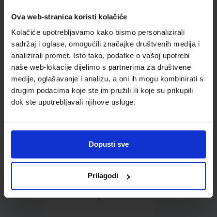
Ova web-stranica koristi kolačiće
Omot PVC za školske
Kolačiće upotrebljavamo kako bismo personalizirali
udžbenike; dimenzije
431x272; tip 160
sadržaj i oglase, omogućili značajke društvenih medija i
analizirali promet. Isto tako, podatke o vašoj upotrebi
naše web-lokacije dijelimo s partnerima za društvene
medije, oglašavanje i analizu, a oni ih mogu kombinirati s
drugim podacima koje ste im pružili ili koje su prikupili
dok ste upotrebljavali njihove usluge.
0,85 €
Dopusti sve
Prilagodi