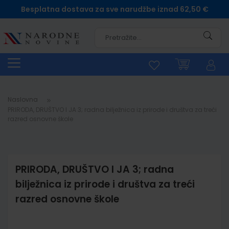
Besplatna dostava za sve narudžbe iznad 62,50 €
Pretra
Naslovna
PRIRODA, DRUŠTVO I JA 3; radna bilježnica iz prirode i društva za treći
razred osnovne škole
PRIRODA, DRUŠTVO I JA 3; radna
bilježnica iz prirode i društva za treći
razred osnovne škole