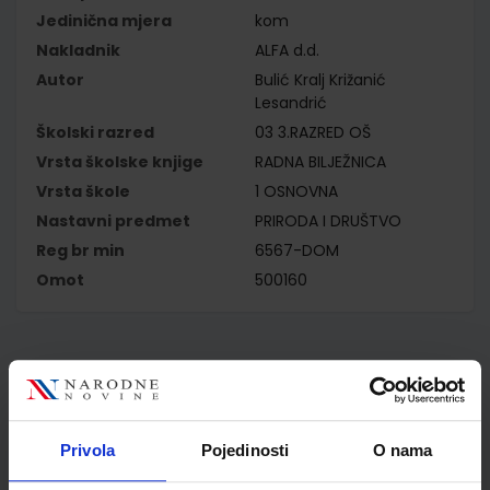
Jedinična mjera
kom
Nakladnik
ALFA d.d.
Autor
Bulić Kralj Križanić
Lesandrić
Školski razred
03 3.RAZRED OŠ
Vrsta školske knjige
RADNA BILJEŽNICA
Vrsta škole
1 OSNOVNA
Nastavni predmet
PRIRODA I DRUŠTVO
Reg br min
6567-DOM
Omot
500160
Kupci najčešće biraju..
Privola
Pojedinosti
O nama