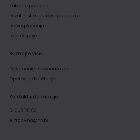
Kako do popusta
Privatnost i sigurnost podataka
Načini plaćanja
Uvjeti kupnje
Saznajte više
O Narodnim novinama d.d.
Opći uvjeti korištenja
Kontakt informacije
01 650 28 80
e-trgovina@nn.hr