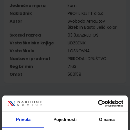
Jedinična mjera
kom
Nakladnik
PROFIL KLETT d.o.o.
Autor
Svoboda Arnautov
Škreblin Basta Jelić Kolar
Školski razred
03 3.RAZRED OŠ
Vrsta školske knjige
UDŽBENIK
Vrsta škole
1 OSNOVNA
Nastavni predmet
PRIRODA I DRUŠTVO
Reg br min
7163
Omot
500159
Kupci najčešće biraju..
Privola
Pojedinosti
O nama