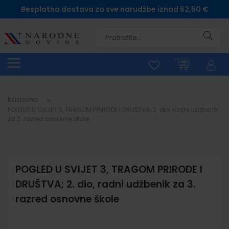
Besplatna dostava za sve narudžbe iznad 62,50 €
Pretra
Naslovna
POGLED U SVIJET 3, TRAGOM PRIRODE I DRUŠTVA; 2. dio, radni udžbenik
za 3. razred osnovne škole
POGLED U SVIJET 3, TRAGOM PRIRODE I
DRUŠTVA; 2. dio, radni udžbenik za 3.
razred osnovne škole