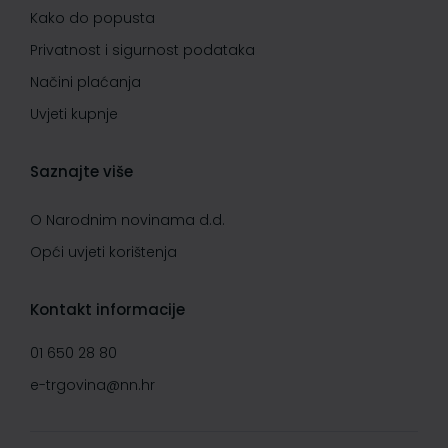
Kako do popusta
Privatnost i sigurnost podataka
Načini plaćanja
Uvjeti kupnje
Saznajte više
O Narodnim novinama d.d.
Opći uvjeti korištenja
Kontakt informacije
01 650 28 80
e-trgovina@nn.hr