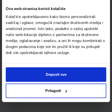
Ova web-stranica koristi kolačiće
Omot PVC za školske
Kolačiće upotrebljavamo kako bismo personalizirali
udžbenike; dimenzije
424x277; tip 159
sadržaj i oglase, omogućili značajke društvenih medija i
analizirali promet. Isto tako, podatke o vašoj upotrebi
naše web-lokacije dijelimo s partnerima za društvene
medije, oglašavanje i analizu, a oni ih mogu kombinirati s
drugim podacima koje ste im pružili ili koje su prikupili
dok ste upotrebljavali njihove usluge.
0,85 €
Dopusti sve
Prilagodi