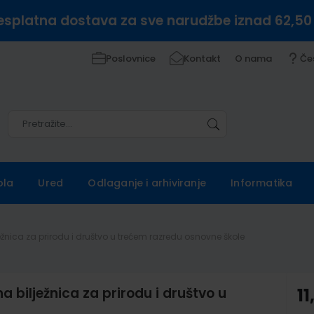
esplatna dostava za sve narudžbe iznad 62,50
Poslovnice
Kontakt
O nama
Če
Pretražite
Pretražite
ola
Ured
Odlaganje i arhiviranje
Informatika
žnica za prirodu i društvo u trećem razredu osnovne škole
bilježnica za prirodu i društvo u
11