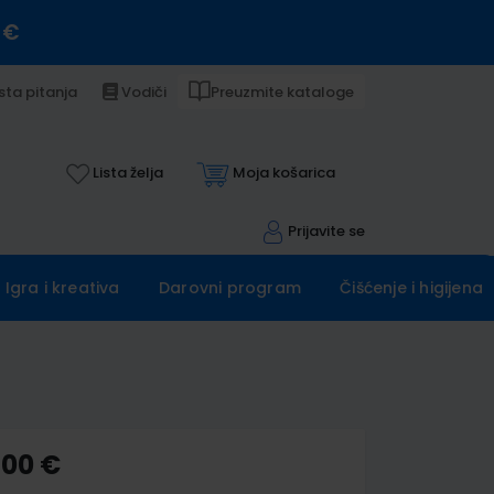
 €
sta pitanja
Vodiči
Preuzmite kataloge
Lista želja
Moja košarica
Prijavite se
Igra i kreativa
Darovni program
Čišćenje i higijena
,00 €