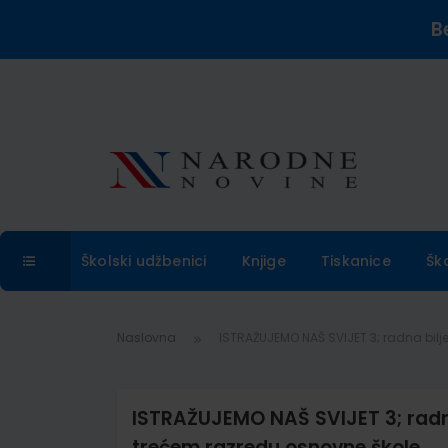
B
Školski udžbenici
Knjige
Tiskanice
Šk
Naslovna
ISTRAŽUJEMO NAŠ SVIJET 3; radna bilje
ISTRAŽUJEMO NAŠ SVIJET 3; radna 
trećem razredu osnovne škole