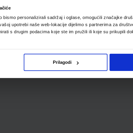
A
ačiće
TVO
bismo personalizirali sadržaj i oglase, omogućili značajke društv
vašoj upotrebi naše web-lokacije dijelimo s partnerima za društv
rati s drugim podacima koje ste im pružili ili koje su prikupili do
Prilagodi