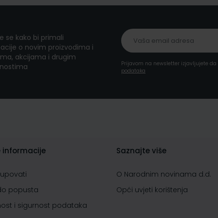
te se kako bi primali
acije o novim proizvodima i
ma, akcijama i drugim
Prijavom na newsletter izjavljujete d
nostima
podataka
 informacije
Saznajte više
kupovati
O Narodnim novinama d.d.
do popusta
Opći uvjeti korištenja
nost i sigurnost podataka