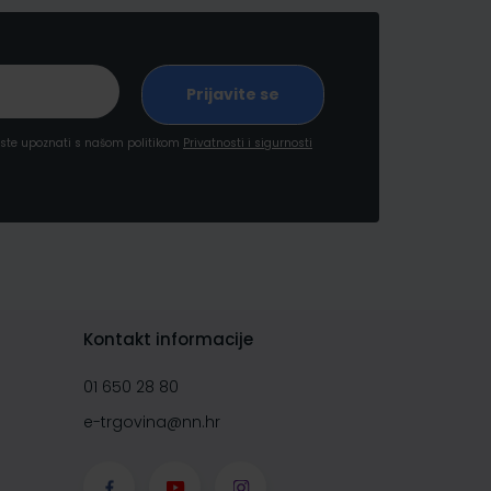
a ste upoznati s našom politikom
Privatnosti i sigurnosti
Kontakt informacije
01 650 28 80
e-trgovina@nn.hr