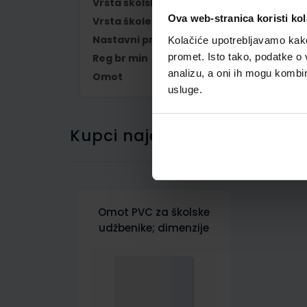
Vrsta školske knjige
RADNA BILJEŽNIC
Ova web-stranica koristi kol
Vrsta škole
1 OSNOVNA
Nastavni predmet
PRIRODA I DRUŠ
Kolačiće upotrebljavamo kako 
promet. Isto tako, podatke o 
Reg br min
7035-DOM
analizu, a oni ih mogu kombini
Omot
500239
usluge.
Kupci najčešće biraju..
Omot PVC za školske
udžbenike; dimenzije
413x287; tip 239