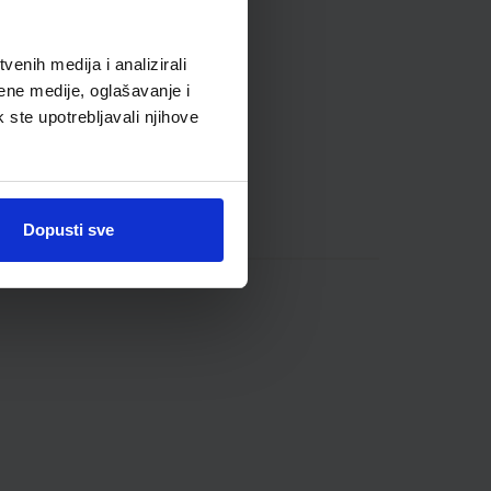
enih medija i analizirali
ene medije, oglašavanje i
k ste upotrebljavali njihove
Dopusti sve