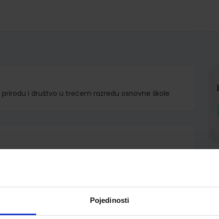
a prirodu i društvo u trećem razredu osnovne škole
d.d.
mara Kisovar Ivanda Zdenko Braičić
Pojedinosti