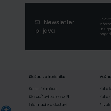
Prijavi
Newsletter
inform
usluga
prijava
pogod
Služba za korisnike
Važne
Korisnički račun
Kako 
Status/Povijest narudžbi
Kako 
Informacije o dostavi
Privat