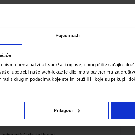
Pojedinosti
ačiće
bismo personalizirali sadržaj i oglase, omogućili značajke društv
irani radni udžbenik (za učenike kojima je određen
vašoj upotrebi naše web-lokacije dijelimo s partnerima za društv
ovanja)
rati s drugim podacima koje ste im pružili ili koje su prikupili do
Prilagodi