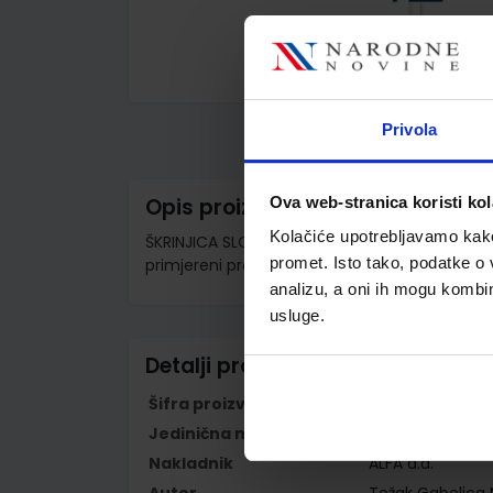
Skip
to
the
Privola
beginning
of
the
images
Ova web-stranica koristi kol
Opis proizvoda
gallery
Kolačiće upotrebljavamo kako 
ŠKRINJICA SLOVA I RIJEČI 3 - PP; 1. dio, Integr
promet. Isto tako, podatke o 
primjereni program osnovnog odgoja i obraz
analizu, a oni ih mogu kombini
usluge.
Detalji proizvoda
Šifra proizvoda
567205
Jedinična mjera
kom
Nakladnik
ALFA d.d.