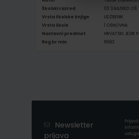
Autor
Težak Gabelica M
Školski razred
03 3.RAZRED OŠ
Vrsta školske knjige
UDŽBENIK
Vrsta škole
1 OSNOVNA
Nastavni predmet
HRVATSKI JEZIK P
Reg br min
6583
Prijavi
Newsletter
inform
usluga
prijava