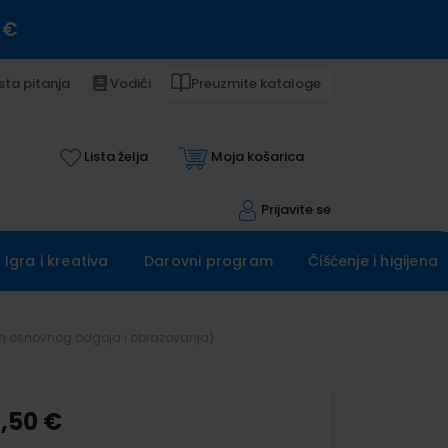
 €
sta pitanja
Vodiči
Preuzmite kataloge
Lista želja
Moja košarica
Prijavite se
Igra i kreativa
Darovni program
Čišćenje i higijena
ogram osnovnog odgoja i obrazovanja)
4,50 €