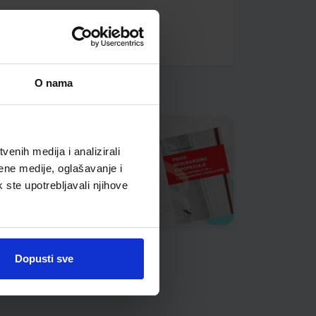
O nama
enih medija i analizirali
ene medije, oglašavanje i
k ste upotrebljavali njihove
Dopusti sve