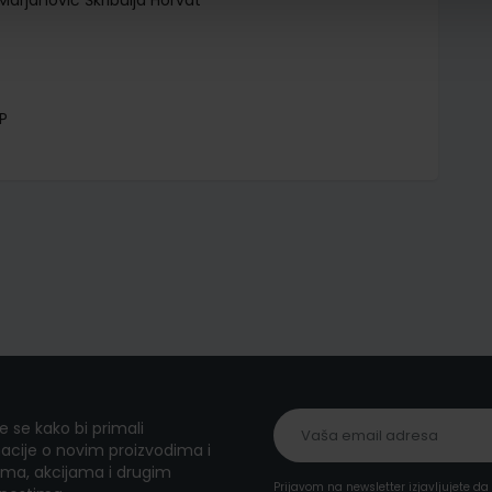
arjanović Škribulja Horvat
P
te se kako bi primali
acije o novim proizvodima i
ma, akcijama i drugim
Prijavom na newsletter izjavljujete d