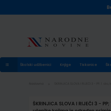
B
Školski udžbenici
Knjige
Tiskanice
Šk
Naslovna
ŠKRINJICA SLOVA I RIJEČI 3 - PP; 1. d
ŠKRINJICA SLOVA I RIJEČI 3 - PP; 1
učenike kojima je određen primj