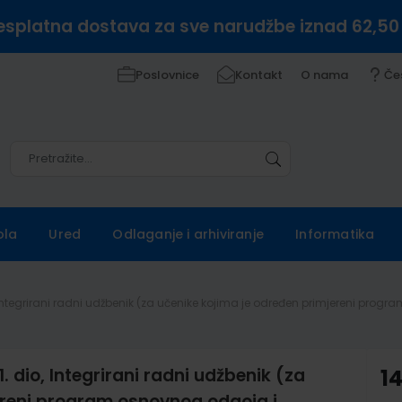
esplatna dostava za sve narudžbe iznad 62,50
Poslovnice
Kontakt
O nama
Če
Pretražite
Pretražite
ola
Ured
Odlaganje i arhiviranje
Informatika
io, Integrirani radni udžbenik (za učenike kojima je određen primjereni pr
. dio, Integrirani radni udžbenik (za
1
ereni program osnovnog odgoja i