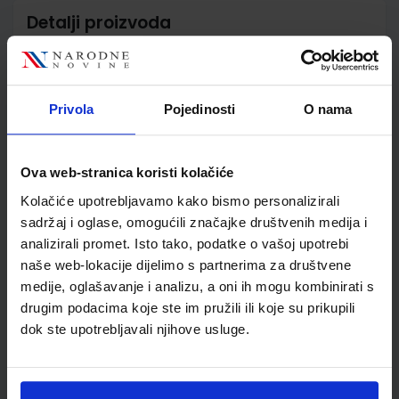
Detalji proizvoda
Šifra proizvoda
567207
Jedinična mjera
kom
Nakladnik
ALFA d.d.
Privola
Pojedinosti
O nama
Autor
dr. sc. Josip Markovac
Školski razred
03 3.RAZRED OŠ
Vrsta školske knjige
UDŽBENIK
Ova web-stranica koristi kolačiće
Vrsta škole
1 OSNOVNA
Kolačiće upotrebljavamo kako bismo personalizirali
Nastavni predmet
MATEMATIKA PP
sadržaj i oglase, omogućili značajke društvenih medija i
analizirali promet. Isto tako, podatke o vašoj upotrebi
Reg br min
6535
naše web-lokacije dijelimo s partnerima za društvene
medije, oglašavanje i analizu, a oni ih mogu kombinirati s
drugim podacima koje ste im pružili ili koje su prikupili
dok ste upotrebljavali njihove usluge.