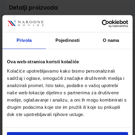
Detalji proizvoda
Šifra proizvoda
567209
Jedinična mjera
kom
Nakladnik
ALFA d.d.
Privola
Pojedinosti
O nama
Autor
Glasnović Gracin Žokalj
Soucie
Školski razred
03 3.RAZRED OŠ
Ova web-stranica koristi kolačiće
Vrsta školske knjige
UDŽBENIK
Kolačiće upotrebljavamo kako bismo personalizirali
Vrsta škole
1 OSNOVNA
sadržaj i oglase, omogućili značajke društvenih medija i
Nastavni predmet
MATEMATIKA PP
analizirali promet. Isto tako, podatke o vašoj upotrebi
Reg br min
6554
naše web-lokacije dijelimo s partnerima za društvene
medije, oglašavanje i analizu, a oni ih mogu kombinirati s
drugim podacima koje ste im pružili ili koje su prikupili
dok ste upotrebljavali njihove usluge.