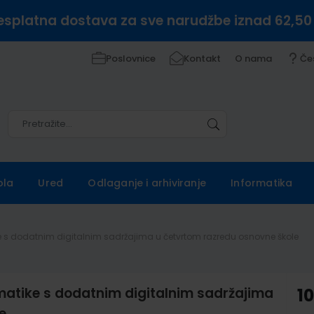
esplatna dostava za sve narudžbe iznad 62,50
Poslovnice
Kontakt
O nama
Če
Pretražite
Pretražite
ola
Ured
Odlaganje i arhiviranje
Informatika
ke s dodatnim digitalnim sadržajima u četvrtom razredu osnovne škole
rmatike s dodatnim digitalnim sadržajima
1
e