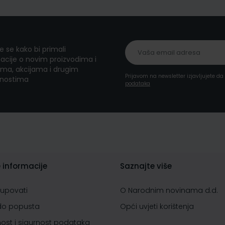
te se kako bi primali
acije o novim proizvodima i
ma, akcijama i drugim
Prijavom na newsletter izjavljujete d
nostima
podataka
 informacije
Saznajte više
kupovati
O Narodnim novinama d.d.
do popusta
Opći uvjeti korištenja
nost i sigurnost podataka