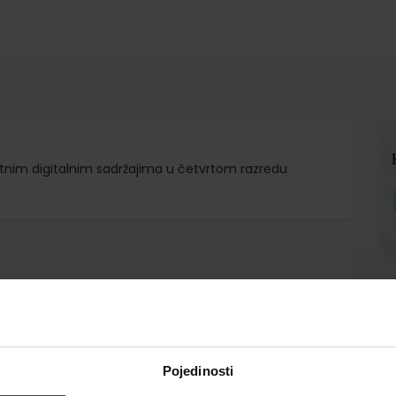
atnim digitalnim sadržajima u četvrtom razredu
d.d.
emše Ružić Stančić
Pojedinosti