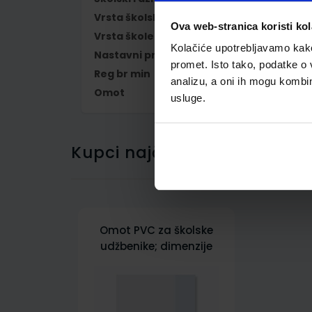
Vrsta školske knjige
UDŽBENIK
Ova web-stranica koristi kol
Vrsta škole
1 OSNOVNA
Kolačiće upotrebljavamo kako 
Nastavni predmet
INFORMATIKA
promet. Isto tako, podatke o 
Reg br min
7004
analizu, a oni ih mogu kombini
Omot
500162
usluge.
Kupci najčešće biraju..
Omot PVC za školske
udžbenike; dimenzije
416x287; tip 162