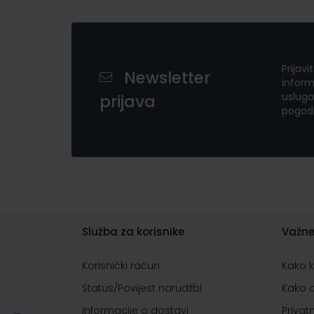
Prijavi
Newsletter
inform
usluga
prijava
pogod
Služba za korisnike
Važne
Korisnički račun
Kako 
Status/Povijest narudžbi
Kako 
Informacije o dostavi
Privat