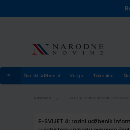
B
Školski udžbenici
Knjige
Tiskanice
Šk
Naslovna
E-SVIJET 4; radni udžbenik informati
E-SVIJET 4; radni udžbenik info
u četvrtom razredu osnovne škol