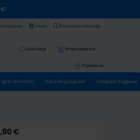
 €
sta pitanja
Vodiči
Preuzmite kataloge
Lista želja
Moja košarica
Prijavite se
Igra i kreativa
Darovni program
Čišćenje i higijena
0,80 €