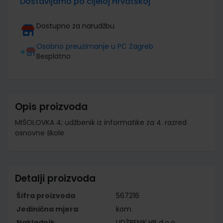
Dostavljamo po cijeloj Hrvatskoj
Dostupno za narudžbu
Osobno preuzimanje u PC Zagreb
Besplatno
Opis proizvoda
MIŠOLOVKA 4; udžbenik iz informatike za 4. razred
osnovne škole
Detalji proizvoda
Šifra proizvoda
567216
Jedinična mjera
kom
Nakladnik
UDŽBENIK.HR d.o.o.