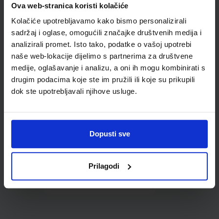
Ova web-stranica koristi kolačiće
udžbenike; dimenzije
421x277; tip 261
Kolačiće upotrebljavamo kako bismo personalizirali
sadržaj i oglase, omogućili značajke društvenih medija i
analizirali promet. Isto tako, podatke o vašoj upotrebi
naše web-lokacije dijelimo s partnerima za društvene
medije, oglašavanje i analizu, a oni ih mogu kombinirati s
drugim podacima koje ste im pružili ili koje su prikupili
dok ste upotrebljavali njihove usluge.
0,85 €
Dopusti sve
Prilagodi