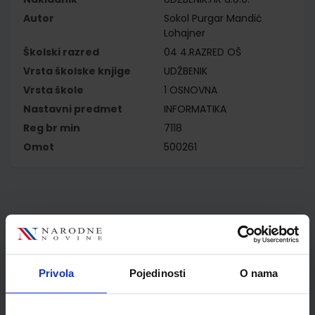
Autor
Sokol Purgar Mandić
Lohajner
Školski razred
04 4.RAZRED OŠ
Vrsta školske knjige
UDŽBENIK
Vrsta škole
1 OSNOVNA
Nastavni predmet
INFORMATIKA
Reg br min
7118
Omot
500261
Kupci najčešće biraju..
Privola
Pojedinosti
O nama
Omot PVC za školske