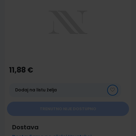
end
of
the
images
gallery
Skip
to
the
11,88 €
beginning
of
the
images
Dodaj na listu želja
gallery
TRENUTNO NIJE DOSTUPNO
Dostava