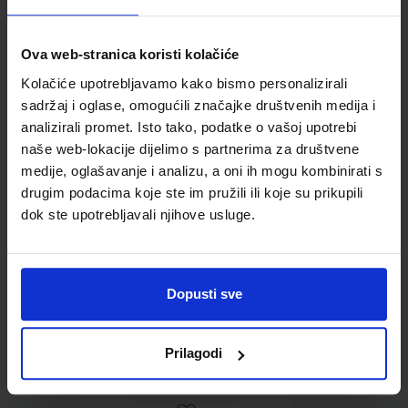
Ova web-stranica koristi kolačiće
Kolačiće upotrebljavamo kako bismo personalizirali
Omot PVC za školske
sadržaj i oglase, omogućili značajke društvenih medija i
udžbenike; dimenzije
analizirali promet. Isto tako, podatke o vašoj upotrebi
413x277; tip 157
naše web-lokacije dijelimo s partnerima za društvene
medije, oglašavanje i analizu, a oni ih mogu kombinirati s
drugim podacima koje ste im pružili ili koje su prikupili
dok ste upotrebljavali njihove usluge.
Dopusti sve
0,85 €
Prilagodi