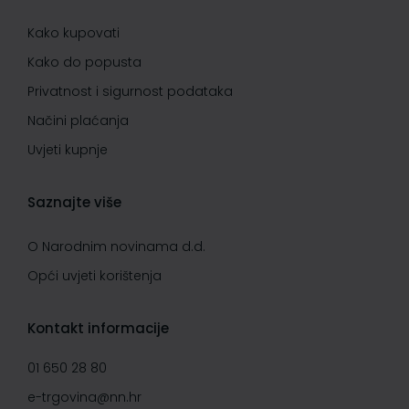
Kako kupovati
Kako do popusta
Privatnost i sigurnost podataka
Načini plaćanja
Uvjeti kupnje
Saznajte više
O Narodnim novinama d.d.
Opći uvjeti korištenja
Kontakt informacije
01 650 28 80
e-trgovina@nn.hr