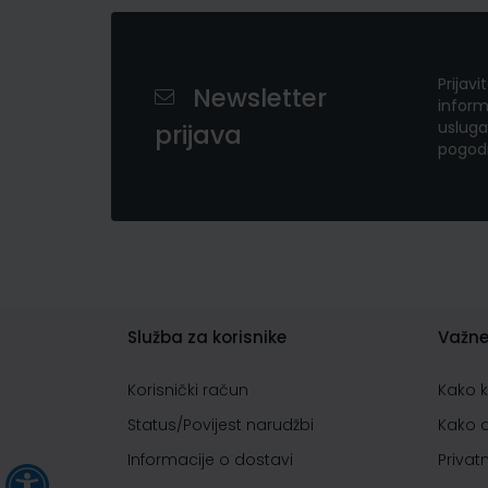
Prijavi
Newsletter
inform
usluga
prijava
pogod
Služba za korisnike
Važne
Korisnički račun
Kako 
Status/Povijest narudžbi
Kako 
Informacije o dostavi
Privat