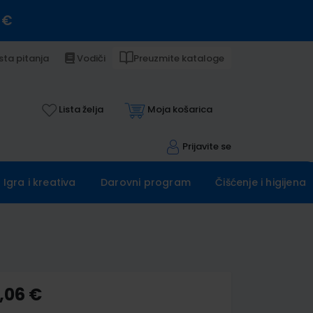
 €
sta pitanja
Vodiči
Preuzmite kataloge
Lista želja
Moja košarica
Prijavite se
Igra i kreativa
Darovni program
Čišćenje i higijena
,06 €