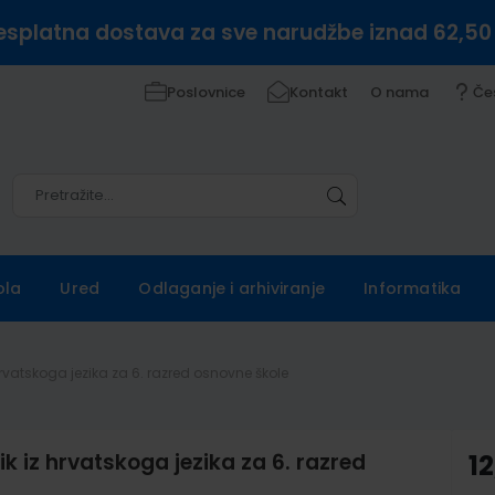
esplatna dostava za sve narudžbe iznad 62,50
Poslovnice
Kontakt
O nama
Če
Pretražite
Pretražite
ola
Ured
Odlaganje i arhiviranje
Informatika
rvatskoga jezika za 6. razred osnovne škole
 iz hrvatskoga jezika za 6. razred
12