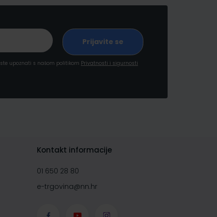
a ste upoznati s našom politikom
Privatnosti i sigurnosti
Kontakt informacije
01 650 28 80
e-trgovina@nn.hr