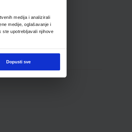
enih medija i analizirali
ene medije, oglašavanje i
k ste upotrebljavali njihove
Dopusti sve