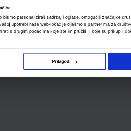
ačiće
bismo personalizirali sadržaj i oglase, omogućili značajke društv
vašoj upotrebi naše web-lokacije dijelimo s partnerima za društv
rati s drugim podacima koje ste im pružili ili koje su prikupili do
Prilagodi