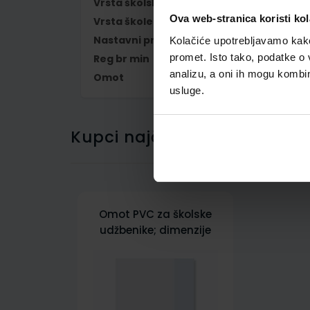
Vrsta školske knjige
UDŽBENIK
Ova web-stranica koristi kol
Vrsta škole
1 OSNOVNA
Nastavni predmet
HRVATSKI JEZIK
Kolačiće upotrebljavamo kako 
promet. Isto tako, podatke o 
Reg br min
6743
analizu, a oni ih mogu kombini
Omot
500157
usluge.
Kupci najčešće biraju..
Omot PVC za školske
udžbenike; dimenzije
413x277; tip 157