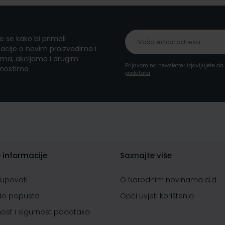
te se kako bi primali
acije o novim proizvodima i
ma, akcijama i drugim
Prijavom na newsletter izjavljujete d
nostima
podataka
 informacije
Saznajte više
kupovati
O Narodnim novinama d.d.
do popusta
Opći uvjeti korištenja
nost i sigurnost podataka