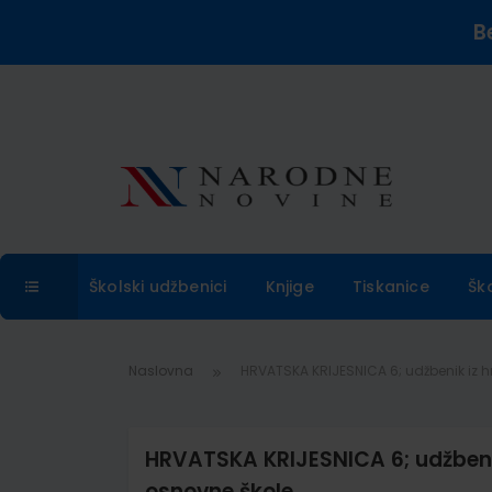
B
Školski udžbenici
Knjige
Tiskanice
Šk
Naslovna
HRVATSKA KRIJESNICA 6; udžbenik iz h
HRVATSKA KRIJESNICA 6; udžbenik
osnovne škole