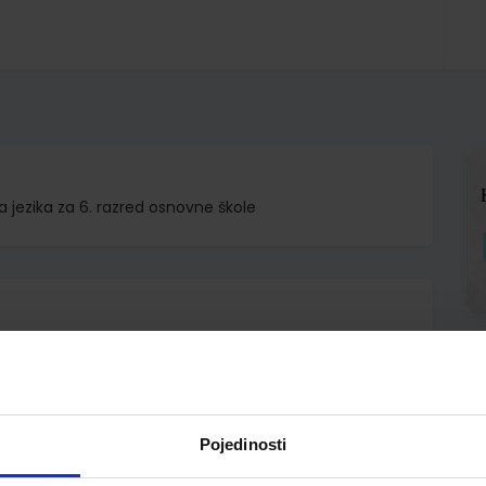
 jezika za 6. razred osnovne škole
d.o.o.
rjana Jukić
Pojedinosti